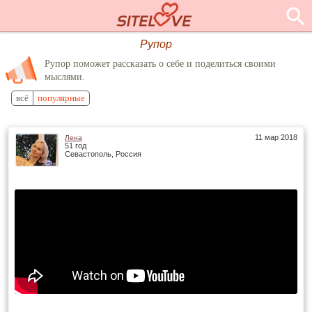
Рупор
Рупор поможет рассказать о себе и поделиться своими
мыслями.
всё
популярные
11 мар 2018
Лена
51 год
Севастополь, Россия