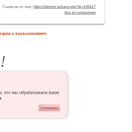
Ссылка на эту тему:
https://sitelove.ru/rupor.php?tp=436427
Все её сообщения
нтарии к высказываниям
:
ем, что мы обрабатываем ваши
и
Соглашаюсь