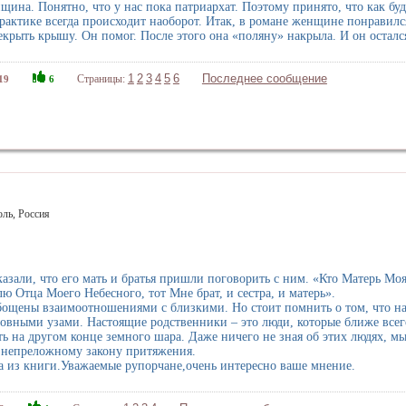
ина. Понятно, что у нас пока патриархат. Поэтому принято, что как б
рактике всегда происходит наоборот. Итак, в романе женщине понравилс
екрыть крышу. Он помог. После этого она «поляну» накрыла. И он осталс
1
2
3
4
5
6
Последнее сообщение
Страницы:
19
6
оль, Россия
зали, что его мать и братья пришли поговорить с ним. «Кто Матерь Моя?
лю Отца Моего Небесного, тот Мне брат, и сестра, и матерь».
ощены взаимоотношениями с близкими. Но стоит помнить о том, что на
ровными узами. Настоящие родственники – это люди, которые ближе все
ь на другом конце земного шара. Даже ничего не зная об этих людях, м
я непреложному закону притяжения.
а из книги.Уважаемые рупорчане,очень интересно ваше мнение.