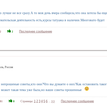
 лучше не все сразу.А то моя дочь вчера сообщила,что она хотела бы ещ
ательская деятельность есть,курсы татуажа в наличии.Многовато будет
Последнее сообщение
2
2
оль, Россия
 непрошеные советы,кто они?Что вы думаете о них?Как остановить таког
, может такая тема уже была,но ваши советы прошенные
1
2
3
4
5
6
>>
Последнее сообщение
Страницы:
...
81
8