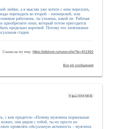
оей любви, а в мыслях уже хотите с ним переспать,
 надо переходить ко второй – пионерской, или
еловеком работаешь, ты узнаешь, какой он. Рабочая
ки приобретаете опыт, который потом пригодится.
 быть предельно короткой. Потому что затягивание
суальная стадия.
Ссылка на эту тему:
https://sitelove.ru/rupor.php?tp=451992
Все её сообщения
9 фев 2018 МСК
пать, с кем придется».«Почему мужчины нормальные
 нужно, они рядом с тобой, ты их просто не
олжен проявлять cekcуальную активность – мужчина