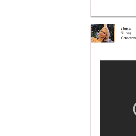
Лена
51 год
Севастоп