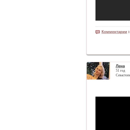
Комментарии
1
Лена
51 год
Севастоп