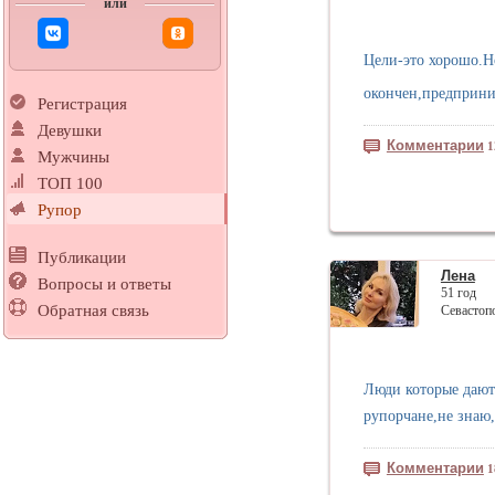
или
Цели-это хорошо.Но
окончен,предприним
Регистрация
Девушки
Комментарии
1
Мужчины
ТОП 100
Рупор
Публикации
Лена
Вопросы и ответы
51 год
Обратная связь
Севастоп
Люди которые дают
рупорчане,не знаю
Комментарии
1