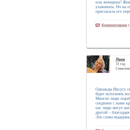
или женщина? Женщ
ухаживать. Но на п
пригласила его пер
Комментарии
1
Лена
51 год
Севастоп
Однажды Иисусу ска
будет исполнять во
Многие люди пораб
соединен с нами к
нас люди могут жит
другой – благодар
Эти слова выдержк