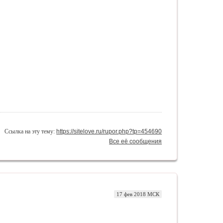
Ссылка на эту тему:
https://sitelove.ru/rupor.php?tp=454690
Все её сообщения
17 фев 2018 МСК