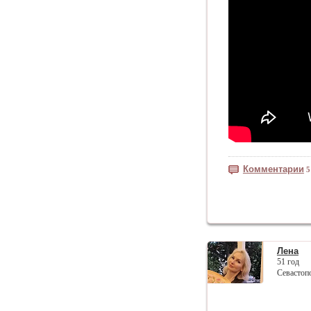
Комментарии
5
Лена
51 год
Севастоп