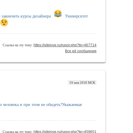
е закончить курсы дизайнера
Университет
Ссылка на эту тему:
https://sitelove.ru/rupor.php?tp=467714
Все её сообщения
19 мая 2018 МСК
о человека и при этом не обидеть?Уважаемые
Ссылка на эту тему:
https://sitelove.ru/rupor.php?tp=459651