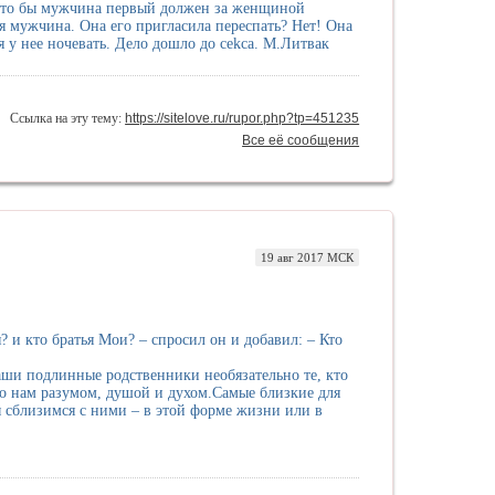
удто бы мужчина первый должен за женщиной
я мужчина. Она его пригласила переспать? Нет! Она
я у нее ночевать. Дело дошло до cekcа. М.Литвак
Ссылка на эту тему:
https://sitelove.ru/rupor.php?tp=451235
Все её сообщения
19 авг 2017 МСК
 и кто братья Мои? – спросил он и добавил: – Кто
ши подлинные родственники необязательно те, кто
го нам разумом, душой и духом.Самые близкие для
ы сблизимся с ними – в этой форме жизни или в