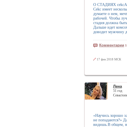
О СТАДИЯХ сekсА
Сekс имеет несколь
думаете о нем, меч
рабочей. Чтобы луч
стадия должна быть
Дальше идет комсом
доводит мужчину до
Комментарии
1
17 фев 2018 МСК
Лена
51 год
Севастоп
«Научись хорошо за
не попадаются?» Да
видишь.В общем, н