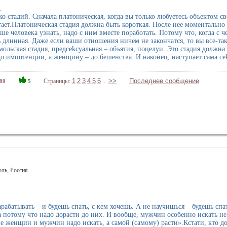
.
ко стадий. Сначала платоническая, когда вы только любуетесь объектом св
тает.Платоническая стадия должна быть короткая. После нее моментально
ше человека узнать, надо с ним вместе поработать. Потому что, когда с ч
 длинная. Даже если ваши отношения ничем не закончатся, то вы все-та
ольская стадия, предсekсуальная – объятия, поцелуи. Это стадия должна
 импотенции, а женщину – до бешенства. И наконец, наступает сама сek
1
2
3
4
5
6
>>
Последнее сообщение
Страницы:
...
80
5
оль, Россия
рабатывать – и будешь спать, с кем хочешь. А не научишься – будешь с
 потому что надо дорасти до них. И вообще, мужчин особенно искать не
е женщин и мужчин надо искать, а самой (самому) расти».Кстати, кто д