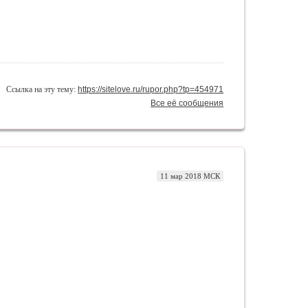
Ссылка на эту тему:
https://sitelove.ru/rupor.php?tp=454971
Все её сообщения
11 мар 2018 МСК