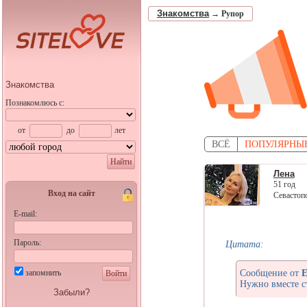
Знакомства
→
Рупор
Знакомства
Познакомлюсь с:
от
до
лет
ВСЁ
ПОПУЛЯРНЫ
Найти
Лена
51 год
Вход на сайт
Севастоп
E-mail:
Пароль:
Цитата:
Сообщение от
Е
запомнить
Войти
Нужно вместе ст
Забыли?