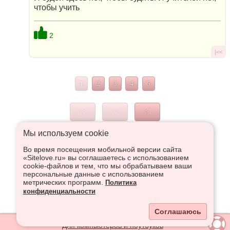
чтобы учить
2
|<<
1
2
3
4
5
|<
<
>
Мы используем сookie
Во время посещения мобильной версии сайта
Что высказаться в Рупор, необходимо войти или
«Sitelove.ru» вы соглашаетесь с использованием
зарегистрироваться:
cookie-файлов и тем, что мы обрабатываем ваши
персональные данные с использованием
метрических программ.
Политика
конфиденциальности
Регистрация
Вход
Соглашаюсь
Для компьютеров и ноутбуков