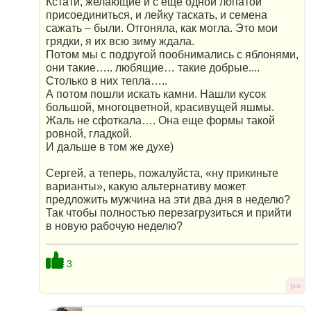
Кстати, желающие и с еще одной лопатой
присоединиться, и лейку таскать, и семена
сажать – были. Отгоняла, как могла. Это мои
грядки, я их всю зиму ждала.
Потом мы с подругой пообнимались с яблонями,
они такие….. любящие… такие добрые....
Столько в них тепла…..
А потом пошли искать камни. Нашли кусок
большой, многоцветной, красивущей яшмы.
Жаль не сфоткала…. Она еще формы такой
ровной, гладкой.
И дальше в том же духе)
Сергей, а теперь, пожалуйста, «ну прикиньте
варианты», какую альтернативу может
предложить мужчина на эти два дня в неделю?
Так чтобы полностью перезагрузиться и прийти
в новую рабочую неделю?
3
|<<