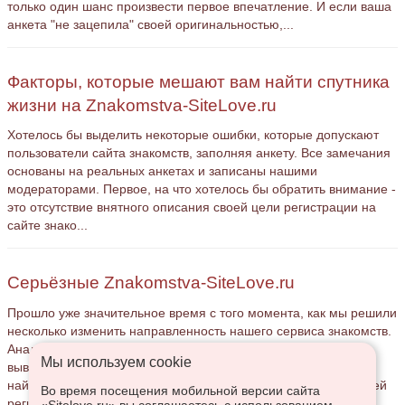
только один шанс произвести первое впечатление. И если ваша
анкета "не зацепила" своей оригинальностью,...
Факторы, которые мешают вам найти спутника
жизни на Znakomstva-SiteLove.ru
Хотелось бы выделить некоторые ошибки, которые допускают
пользователи сайта знакомств, заполняя анкету. Все замечания
основаны на реальных анкетах и записаны нашими
модераторами. Первое, на что хотелось бы обратить внимание -
это отсутствие внятного описания своей цели регистрации на
сайте знако...
Серьёзные Znakomstva-SiteLove.ru
Прошло уже значительное время с того момента, как мы решили
несколько изменить направленность нашего сервиса знакомств.
Анализируя анкеты, регистрируемые на сайте, мы пришли к
Мы используем сookie
выводу, что многие пользователи пытаются таким способом
найти своего спутника жизни, однако, и не мало пользователей
Во время посещения мобильной версии сайта
регист...
«Sitelove.ru» вы соглашаетесь с использованием