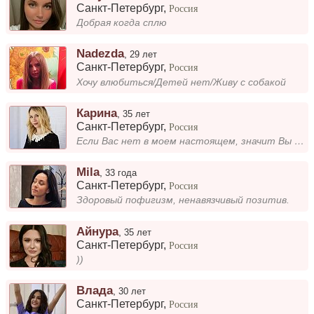
Санкт-Петербург
,
Россия
Добрая когда сплю
Nadezda
,
29 лет
Санкт-Петербург
,
Россия
Хочу влюбиться/Детей нет/Живу с собакой
Карина
,
35 лет
Санкт-Петербург
,
Россия
Если Вас нет в моем настоящем, значит Вы сделали все для этого в прошлом!
Mila
,
33 года
Санкт-Петербург
,
Россия
Здоровый пофигизм, ненавязчивый позитив.
Айнура
,
35 лет
Санкт-Петербург
,
Россия
))
Влада
,
30 лет
Санкт-Петербург
,
Россия