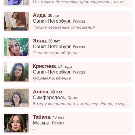
Мы можем бесконечно иронизировать, но есть в этом толк, если это не приведёт тебя к моему стоматологическому креслу ?...
Аида
,
30 лет
Санкт-Петербург
,
Россия
Только серьёзные отношения
Элла
,
30 лет
Санкт-Петербург
,
Россия
Узнаете при общении
Кристина
,
34 года
Санкт-Петербург
,
Россия
кудрявая шатенка
Алёна
,
49 лет
Симферополь
,
Крым
В меру воспитанная, в меру серьёзная, в меру красивая, в меру стройная. Хотелось бы, познакомиться с мужчиной, который и...
Tatiana
,
48 лет
Москва
,
Россия
-