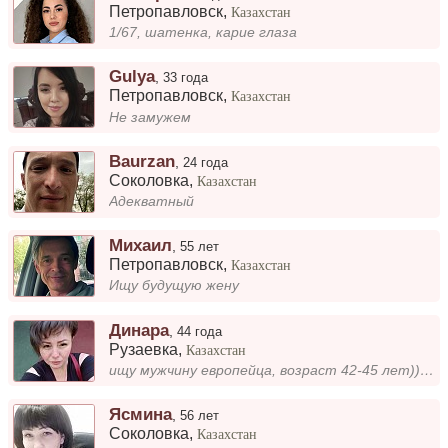
Петропавловск
,
Казахстан
1/67, шатенка, карие глаза
Gulya
,
33 года
Петропавловск
,
Казахстан
Не замужем
Baurzan
,
24 года
Соколовка
,
Казахстан
Адекватный
Михаил
,
55 лет
Петропавловск
,
Казахстан
Ищу будущую жену
Динара
,
44 года
Рузаевка
,
Казахстан
ищу мужчину европейца, возраст 42-45 лет))) добро пожаловать на мою страничку
Ясмина
,
56 лет
Соколовка
,
Казахстан