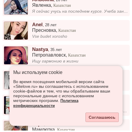
Явленка
,
Казахстан
Я сейчас учусь на последнем курсе. Учеба занимает много времени, но я стараюсь находить баланс между занятиями и личной...
Anel
,
28 лет
Пресновка
,
Казахстан
Vse budet xorosho
Nastya
,
35 лет
Петропавловск
,
Казахстан
Ищу гармонию в жизни
Мы используем сookie
М-Арина
,
24 года
Петропавловск
,
Казахстан
Во время посещения мобильной версии сайта
.
«Sitelove.ru» вы соглашаетесь с использованием
cookie-файлов и тем, что мы обрабатываем ваши
персональные данные с использованием
Сашенька
,
34 года
метрических программ.
Политика
Рузаевка
,
Казахстан
конфиденциальности
Я человек, который заботится о своём здоровье. Не курю, не употребляю алкоголь, стараюсь вести активный образ жизни и сл...
Соглашаюсь
Зари
,
37 лет
Мамлютка
,
Казахстан