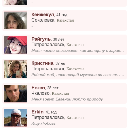
-
Кенжекул
,
41 год
Соколовка
,
Казахстан
-
Райгуль
,
30 лет
Петропавловск
,
Казахстан
Меня часто описывают как женщину с характером. Я люблю быть уверенной в своих решениях и не боюсь говорить то, что думаю...
Кристина
,
37 лет
Петропавловск
,
Казахстан
Родной мой, настоящий мужчина во всех смыслах этого слова, ищу тебя!
Евген
,
28 лет
Чкалово
,
Казахстан
Меня зовут Евгений люблю природу
Erkin
,
41 год
Петропавловск
,
Казахстан
Ищу Любовь