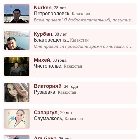
Nurken
,
28 лет
Петропавловск
,
Казахстан
Всем привет! Я доброжелательный, позитивный, романтичный мужчина хочу встретить ту самую девушку которая тоже желает со...
Курбан
,
38 лет
Благовещенка
,
Казахстан
Мне нравится проводить время с книгами, слушать музыку и гулять на природе. Всегда рад новым знакомствам и интересным ра...
Михей
,
33 года
Чистополье
,
Казахстан
-
Викторияй
,
34 года
Рузаевка
,
Казахстан
…
Сапаргул
,
29 лет
Саумалколь
,
Казахстан
-
Альбина
,
26 лет