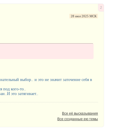
2
28 июл 2025 МСК
знательный выбор.. и это не значит заточение себя в
 под кого-то..
н..И это затягивает..
Все её высказывания
Все созданные ею темы