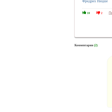
Фридрих Ницше
П
10
2
Комментарии
(2)
: