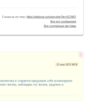
Ссылка на эту тему:
https://sitelove.ru/rupor.php?tp=537887
Все его сообщения
Все созданные им темы
1
25 июн 2025 МСК
иночества и старается придумать себе иллюзорную
ипит жизнь, наблюдаю эту жизнь, радуюсь и