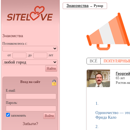
Знакомства
→
Рупор
Знакомства
Познакомлюсь с:
от
до
лет
ВСЁ
ПОПУЛЯРНЫ
Найти
Георги
65 лет
Вход на сайт
Ростов-на
E-mail:
Пароль:
1.
Одиночество — это
запомнить
Войти
Фрида Кало
Забыли?
2.