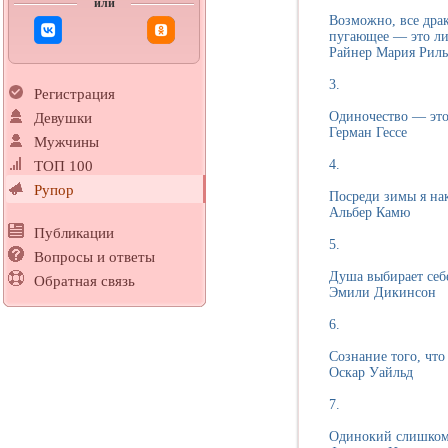
или
Возможно, все дра
пугающее — это л
Райнер Мария Риль
3.
Регистрация
Одиночество — это 
Девушки
Герман Гессе
Мужчины
4.
ТОП 100
Рупор
Посреди зимы я нак
Альбер Камю
Публикации
5.
Вопросы и ответы
Душа выбирает себ
Обратная связь
Эмили Дикинсон
6.
Сознание того, что
Оскар Уайльд
7.
Одинокий слишком 