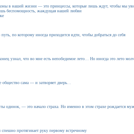
коны в нашей жизни — это принцессы, которые лишь ждут, чтобы мы ув
ишь беспомощность, жаждущая нашей любви
ке
путь, по которому иногда приходится идти, чтобы добраться до себя
онец узнал, что во мне есть непобедимое лето… Но иногда это лето мол
е общество сама — и затворяет дверь…
 ты одинок, — это начало страха. Но именно в этом страхе рождается муж
спешно протягивает руку первому встречному