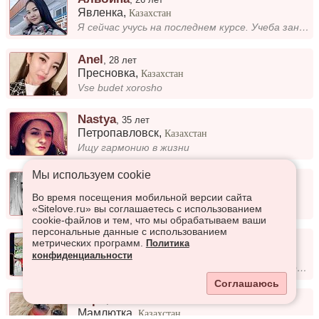
Явленка
,
Казахстан
Я сейчас учусь на последнем курсе. Учеба занимает много времени, но я стараюсь находить баланс между занятиями и личной...
Anel
,
28 лет
Пресновка
,
Казахстан
Vse budet xorosho
Nastya
,
35 лет
Петропавловск
,
Казахстан
Ищу гармонию в жизни
Мы используем сookie
М-Арина
,
24 года
Петропавловск
,
Казахстан
Во время посещения мобильной версии сайта
.
«Sitelove.ru» вы соглашаетесь с использованием
cookie-файлов и тем, что мы обрабатываем ваши
персональные данные с использованием
Сашенька
,
34 года
метрических программ.
Политика
Рузаевка
,
Казахстан
конфиденциальности
Я человек, который заботится о своём здоровье. Не курю, не употребляю алкоголь, стараюсь вести активный образ жизни и сл...
Соглашаюсь
Зари
,
37 лет
Мамлютка
,
Казахстан