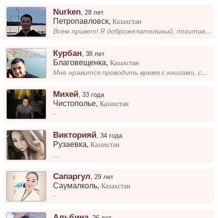
Nurken
,
28 лет
Петропавловск
,
Казахстан
Всем привет! Я доброжелательный, позитивный, романтичный мужчина хочу встретить ту самую девушку которая тоже желает со...
Курбан
,
38 лет
Благовещенка
,
Казахстан
Мне нравится проводить время с книгами, слушать музыку и гулять на природе. Всегда рад новым знакомствам и интересным ра...
Михей
,
33 года
Чистополье
,
Казахстан
-
Викторияй
,
34 года
Рузаевка
,
Казахстан
…
Сапаргул
,
29 лет
Саумалколь
,
Казахстан
-
Альбина
,
26 лет