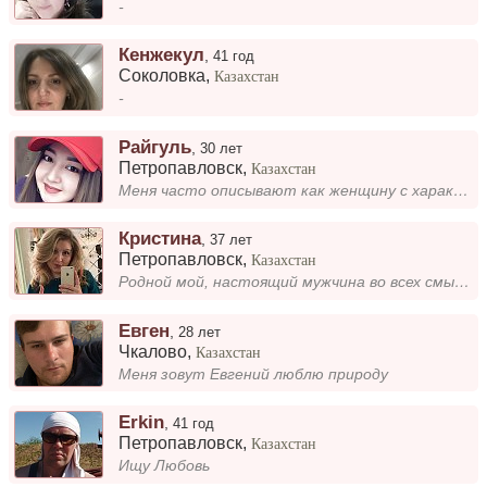
-
Кенжекул
,
41 год
Соколовка
,
Казахстан
-
Райгуль
,
30 лет
Петропавловск
,
Казахстан
Меня часто описывают как женщину с характером. Я люблю быть уверенной в своих решениях и не боюсь говорить то, что думаю...
Кристина
,
37 лет
Петропавловск
,
Казахстан
Родной мой, настоящий мужчина во всех смыслах этого слова, ищу тебя!
Евген
,
28 лет
Чкалово
,
Казахстан
Меня зовут Евгений люблю природу
Erkin
,
41 год
Петропавловск
,
Казахстан
Ищу Любовь