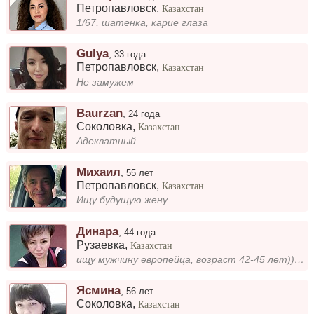
Петропавловск
,
Казахстан
1/67, шатенка, карие глаза
Gulya
,
33 года
Петропавловск
,
Казахстан
Не замужем
Baurzan
,
24 года
Соколовка
,
Казахстан
Адекватный
Михаил
,
55 лет
Петропавловск
,
Казахстан
Ищу будущую жену
Динара
,
44 года
Рузаевка
,
Казахстан
ищу мужчину европейца, возраст 42-45 лет))) добро пожаловать на мою страничку
Ясмина
,
56 лет
Соколовка
,
Казахстан