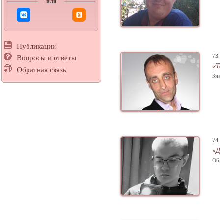
или
Публикации
73
Вопросы и ответы
«Т
Обратная связь
Зна
74
«Д
Об