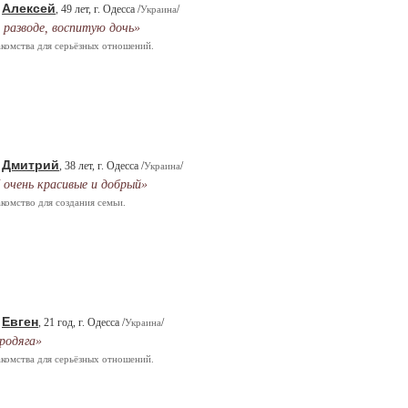
Алексей
.
, 49 лет, г. Одесса /
/
Украина
 разводе, воспитую дочь»
комства для серьёзных отношений.
Дмитрий
.
, 38 лет, г. Одесса /
/
Украина
 очень красивые и добрый»
комство для создания семьи.
Евген
.
, 21 год, г. Одесса /
/
Украина
родяга»
комства для серьёзных отношений.