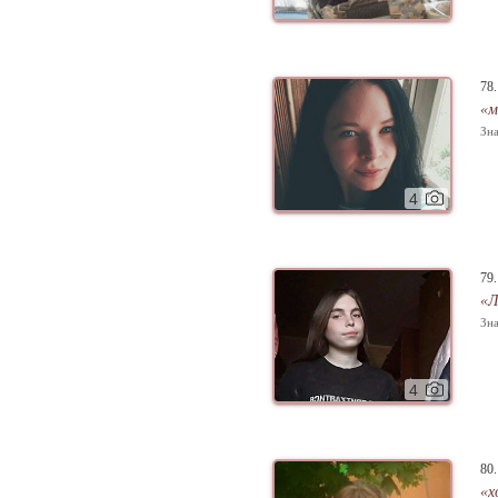
78
«м
Зна
4
79
«Л
Зна
4
80
«х