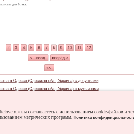
комства для брака.
2
3
4
5
6
7
9
10
11
12
8
< назад
вперёд >
<<
ства в Одессе (Одесская обл., Украина) с девушками
ства в Одессе (Одесская обл., Украина) с мужчинами
Знакомьтесь и в соседних городах:
Арциз
Балта
Белгород-Днестровский
Беляевка
itelove.ru» вы соглашаетесь с использованием cookie-файлов и т
льзованием метрических программ.
Политика конфиденциальност
Болград
Бородино