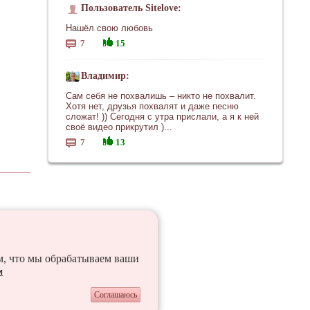
Пользователь Sitelove:
Нашёл свою любовь
7
15
Владимир:
Сам себя не похвалишь – никто не похвалит.
Хотя нет, друзья похвалят и даже песню
сложат! )) Сегодня с утра прислали, а я к ней
своё видео прикрутил )...
7
13
ем, что мы обрабатываем ваши
и
Соглашаюсь