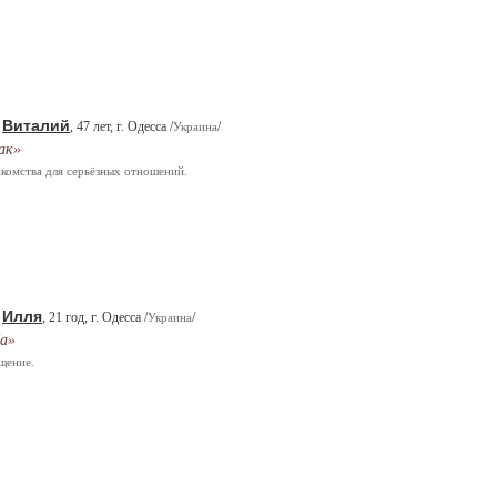
Виталий
.
, 47 лет, г. Одесса /
/
Украина
ак»
комства для серьёзных отношений.
Илля
.
, 21 год, г. Одесса /
/
Украина
а»
щение.