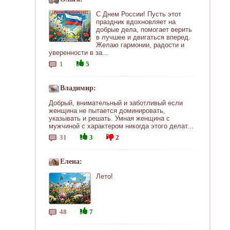
С Днем России! Пусть этот
праздник вдохновляет на
добрые дела, помогает верить
в лучшее и двигаться вперед.
Желаю гармонии, радости и
уверенности в за...
1
5
Владимир:
Добрый, внимательный и заботливый если
женщина не пытается доминировать,
указывать и решать. Умная женщина с
мужчиной с характером никогда этого делат...
31
3
2
Елена:
Лето!
48
7