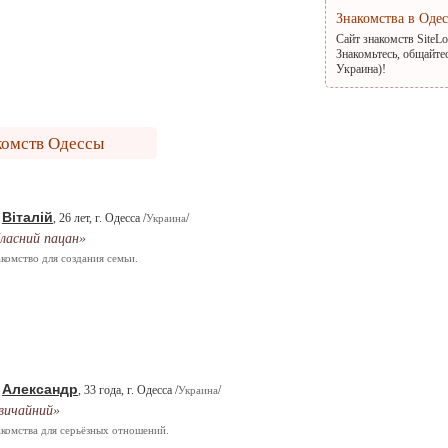
Знакомства в Оде
Сайт знакомств SiteL
Знакомьтесь, общайте
Украина)!
комств Одессы
Віталій
.
, 26 лет, г. Одесса /
/
Украина
ласний пацан»
комство для создания семьи.
Александр
.
, 33 года, г. Одесса /
/
Украина
вичайний»
комства для серьёзных отношений.