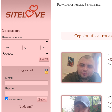
Результаты поиска
, 8-я страница.
Знакомства
Серьёзный сайт зна
Познакомлюсь с:
от
до
лет
71
Найти
«К
Зна
Вход на сайт
E-mail:
Пароль:
72
запомнить
Войти
«З
Забыли?
Зна