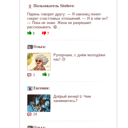
Пользователь Sitelove:
Парень говорит другу: — Я наконец понял
секрет счастливых отношений. — И в чём он?
— Пока не знаю. Жена не разрешает
рассказывать. 😄...
3
7
Ольга:
Рупорчане, с днём молодёжи
нас! 🙃
2
2
Евгения:
Добрый вечер!☺ Чем
занимаетесь?
28
Ольга: