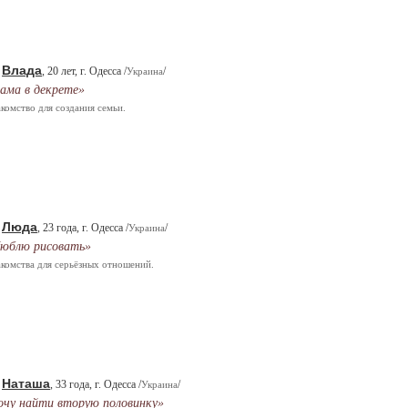
Влада
.
, 20 лет, г. Одесса /
/
Украина
ама в декрете»
комство для создания семьи.
Люда
.
, 23 года, г. Одесса /
/
Украина
юблю рисовать»
комства для серьёзных отношений.
Наташа
.
, 33 года, г. Одесса /
/
Украина
очу найти вторую половинку»