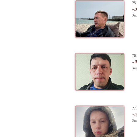
75
«В
Зна
76
«Я
Зна
77
«Б
Зна