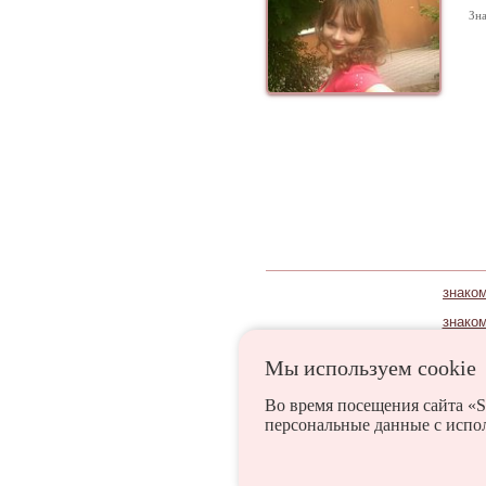
Зна
знаком
знаком
Мы используем сookie
Аккерман
Ананьев
Во время посещения сайта «S
персональные данные с испо
Березино
Березовка