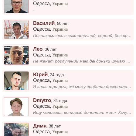
Одесса
,
Украина
-
Василий
,
50 лет
Одесса
,
Украина
Познакомлюсь с симпатичной, верной, без вредных привычек, доброй девушкой для создания семьи.
Лео
,
36 лет
Одесса
,
Украина
Не женат розлучений маю дві доньки шукаю жінку для серйозних стосунків
Юрий
,
24 года
Одесса
,
Украина
Я знаю три речі, які можу зробити досконало: приготувати смачне смажене м’ясо, зробити людину щасливою навіть у найпогір...
Dmytro
,
34 года
Одесса
,
Украина
Ищу человека, который дополнит меня. Хочу именно баланса, этого не хватает многим, в том числе и мне....
Дима
,
38 лет
Одесса
,
Украина