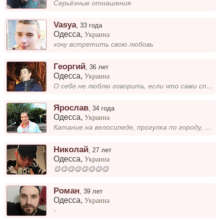
Серьёзные отнашения
Vasya
,
33 года
Одесса
,
Украина
хочу встретить свою любовь
Георгий
,
36 лет
Одесса
,
Украина
О себе не люблю говорить, если что сами спрашиваите
Ярослав
,
34 года
Одесса
,
Украина
Катание на велосипеде, прогулка по городу, веселый, много люблю общаться.
Николай
,
27 лет
Одесса
,
Украина
😋😋😋😋😋😋😋😋
Роман
,
39 лет
Одесса
,
Украина
-