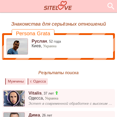
Знакомства для серьёзных отношений
Persona Grata
Руслан
,
52 года
Киев,
Украина
Результаты поиска
Мужчины
г. Одесса
Vitalis
⇪
,
37 лет
Одесса
,
Украина
Эстет в современной обработке с высоким уровнем ответственности. Приветствую спокойствие, размеренность и благоразумие.
Дима
,
26 лет