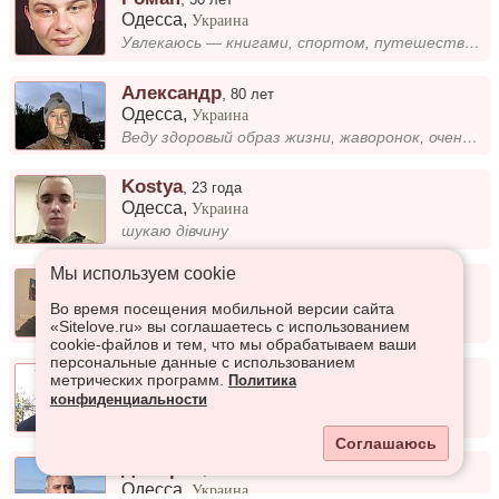
Одесса
,
Украина
Увлекаюсь — книгами, спортом, путешествиями, ценю искренность и чувство юмора. Ищу человека, с которым можно быть настоя...
Александр
,
80 лет
Одесса
,
Украина
Веду здоровый образ жизни, жаворонок, очень рано встаю, спокойный, сад в курортной зоне, на берегу моря, квартира. Нужна...
Kostya
,
23 года
Одесса
,
Украина
шукаю дівчину
Мы используем сookie
Віталій
,
26 лет
Одесса
,
Украина
Во время посещения мобильной версии сайта
Класний пацан
«Sitelove.ru» вы соглашаетесь с использованием
cookie-файлов и тем, что мы обрабатываем ваши
персональные данные с использованием
Александр
,
33 года
метрических программ.
Политика
Одесса
,
Украина
конфиденциальности
Звичайний
Соглашаюсь
Дмитрий
,
55 лет
Одесса
,
Украина