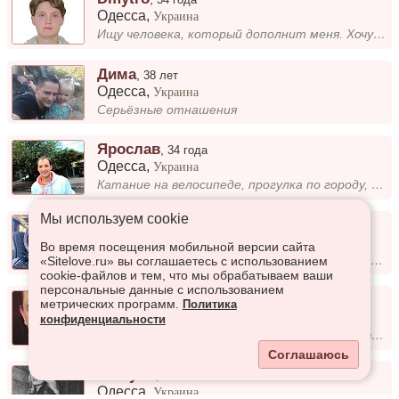
Одесса
,
Украина
Ищу человека, который дополнит меня. Хочу именно баланса, этого не хватает многим, в том числе и мне....
Дима
,
38 лет
Одесса
,
Украина
Серьёзные отнашения
Ярослав
,
34 года
Одесса
,
Украина
Катание на велосипеде, прогулка по городу, веселый, много люблю общаться.
Мы используем сookie
Vitalis
,
37 лет
Одесса
,
Украина
Во время посещения мобильной версии сайта
Эстет в современной обработке с высоким уровнем ответственности. Приветствую спокойствие, размеренность и благоразумие.
«Sitelove.ru» вы соглашаетесь с использованием
cookie-файлов и тем, что мы обрабатываем ваши
персональные данные с использованием
Роман
,
30 лет
метрических программ.
Политика
Одесса
,
Украина
конфиденциальности
Увлекаюсь — книгами, спортом, путешествиями, ценю искренность и чувство юмора. Ищу человека, с которым можно быть настоя...
Соглашаюсь
Назгуль
,
28 лет
Одесса
,
Украина