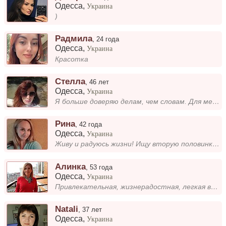
Одесса
,
Украина
)
Радмила
,
24 года
Одесса
,
Украина
Красотка
Стелла
,
46 лет
Одесса
,
Украина
Я больше доверяю делам, чем словам. Для меня важны поступки и действия, которые показывают, как человек живет и что цени...
Рина
,
42 года
Одесса
,
Украина
Живу и радуюсь жизни! Ищу вторую половинку)))
Алинка
,
53 года
Одесса
,
Украина
Привлекательная, жизнерадостная, легкая в общеннии, веду здоровый образ жизни, предпочитаю отдых на природе, путешествия...
Natali
,
37 лет
Одесса
,
Украина