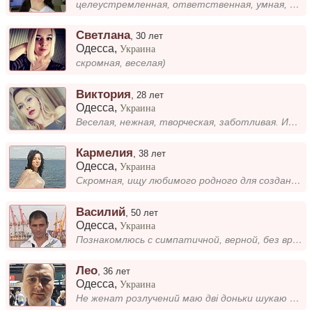
целеустремленная, ответственная, умная, интересная, влюбчивая)
Светлана
,
30 лет
Одесса
,
Украина
скромная, веселая)
Виктория
,
28 лет
Одесса
,
Украина
Веселая, нежная, творческая, заботливая. Ищу мужчину для серьезных отношений. Брюнета с голубыми глазами возраста от 22-...
Кармелия
,
38 лет
Одесса
,
Украина
Скромная, ищу любимого родного для создания семьи.
Василий
,
50 лет
Одесса
,
Украина
Познакомлюсь с симпатичной, верной, без вредных привычек, доброй девушкой для создания семьи.
Лео
,
36 лет
Одесса
,
Украина
Не женат розлучений маю дві доньки шукаю жінку для серйозних стосунків