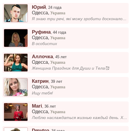
Юрий
,
24 года
Одесса
,
Украина
Я знаю три речі, які можу зробити досконало: приготувати смачне смажене м’ясо, зробити людину щасливою навіть у найпогір...
Руфина
,
44 года
Одесса
,
Украина
В особистих
Аллочка
,
45 лет
Одесса
,
Украина
Женщина Праздник для Души и Тела🥰
Катрин
,
39 лет
Одесса
,
Украина
Ищу тебя!
Mari
,
36 лет
Одесса
,
Украина
Люблю наслаждаться жизнью каждый день. Хочу встретить реального мужчину с которым мы будем вдохновлять друг друга....
Dmytro
,
34 года