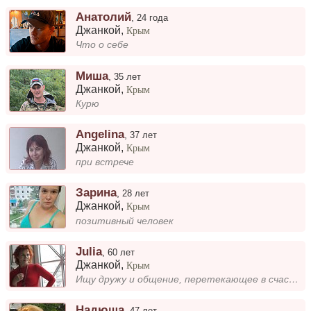
Анатолий
,
24 года
Джанкой
,
Крым
Что о себе
Миша
,
35 лет
Джанкой
,
Крым
Курю
Angelina
,
37 лет
Джанкой
,
Крым
при встрече
Зарина
,
28 лет
Джанкой
,
Крым
позитивный человек
Julia
,
60 лет
Джанкой
,
Крым
Ищу дружу и общение, перетекающее в счастливые отношения.
Надюша
,
47 лет