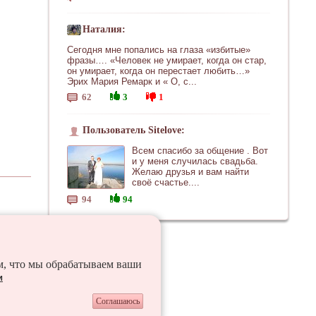
Наталия:
Сегодня мне попались на глаза «избитые»
фразы…. «Человек не умирает, когда он стар,
он умирает, когда он перестает любить…»
Эрих Мария Ремарк и « О, с...
62
3
1
Пользователь Sitelove:
Всем спасибо за общение . Вот
и у меня случилась свадьба.
Желаю друзья и вам найти
своё счастье....
94
94
ем, что мы обрабатываем ваши
и
Соглашаюсь