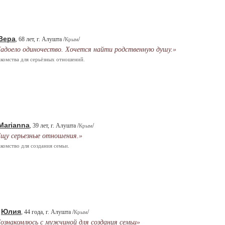
Вера
, 68 лет, г. Алушта /
/
Крым
адоело одиночество. Хочется найти родственную душу.»
комства для серьёзных отношений.
Marianna
, 39 лет, г. Алушта /
/
Крым
щу серьезные отношения.»
комство для создания семьи.
Юлия
.
, 44 года, г. Алушта /
/
Крым
ознакомлюсь с мужчиной для создания семьи»