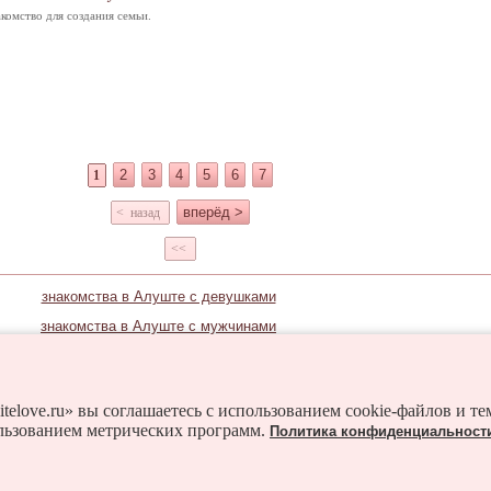
комство для создания семьи.
2
3
4
5
6
7
1
вперёд >
< назад
<<
знакомства в Алуште с девушками
знакомства в Алуште с мужчинами
Знакомьтесь и в соседних городах:
Евпатория
Керчь
Саки
Севастополь
itelove.ru» вы соглашаетесь с использованием cookie-файлов и т
льзованием метрических программ.
Политика конфиденциальност
сия
Ялта
Азовское