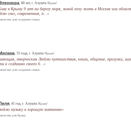
Элеонора
, 60 лет, г. Алушта /
/
Крым
иву в Крыму 9 лет на берегу моря, зимой хочу жить в Москве или област
блю снег, современная, п...»
комство для создания семьи.
Милана
, 33 года, г. Алушта /
/
Крым
ияющая, творческая Люблю путешествия, книги, общение, прогулки, ши
ти к созданию своего б...»
комство для создания семьи.
Лиля
, 41 год, г. Алушта /
/
Крым
юблю музыку и хорошую компанию»
комства для брака.