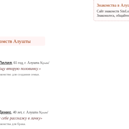
Знакомства в Алу
Сайт знакомств SiteL
Знакомьтесь, общайте
комств Алушты
Лилия
, 61 год, г. Алушта /
/
Крым
щу вторую половинку.»
комство для создания семьи.
Денис
, 40 лет, г. Алушта /
/
Крым
 себе расскажу в личку»
комства для брака.