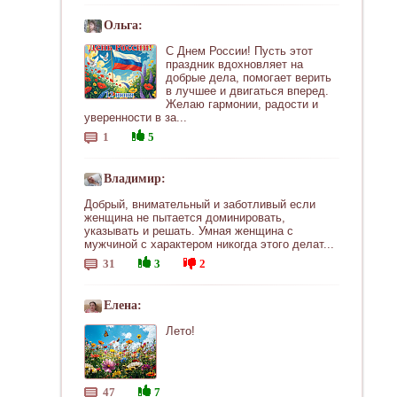
Ольга:
С Днем России! Пусть этот
праздник вдохновляет на
добрые дела, помогает верить
в лучшее и двигаться вперед.
Желаю гармонии, радости и
уверенности в за...
1
5
Владимир:
Добрый, внимательный и заботливый если
женщина не пытается доминировать,
указывать и решать. Умная женщина с
мужчиной с характером никогда этого делат...
31
3
2
Елена:
Лето!
47
7