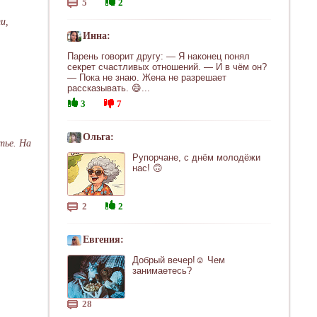
5
2
и,
Инна:
Парень говорит другу: — Я наконец понял
секрет счастливых отношений. — И в чём он?
— Пока не знаю. Жена не разрешает
рассказывать. 😄...
3
7
Ольга:
тье. На
Рупорчане, с днём молодёжи
нас! 🙃
2
2
Евгения:
Добрый вечер!☺ Чем
занимаетесь?
28