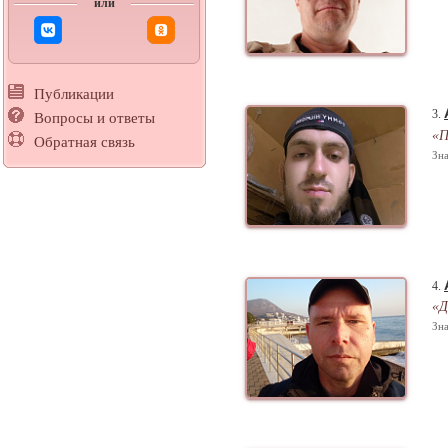
или
Публикации
3.
Вопросы и ответы
«П
Обратная связь
Зна
4.
«Д
Зна