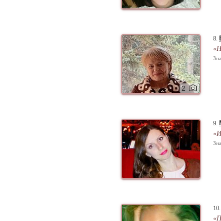
8.
«Н
Зна
2
9.
«И
Зна
10
«П