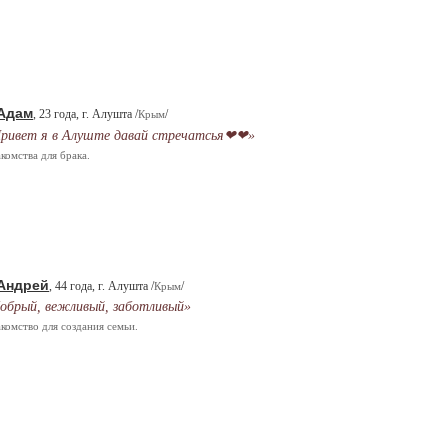
Адам
, 23 года, г. Алушта /
/
Крым
ривет я в Алуште давай стречатсья❤❤»
комства для брака.
Андрей
, 44 года, г. Алушта /
/
Крым
обрый, вежливый, заботливый»
комство для создания семьи.