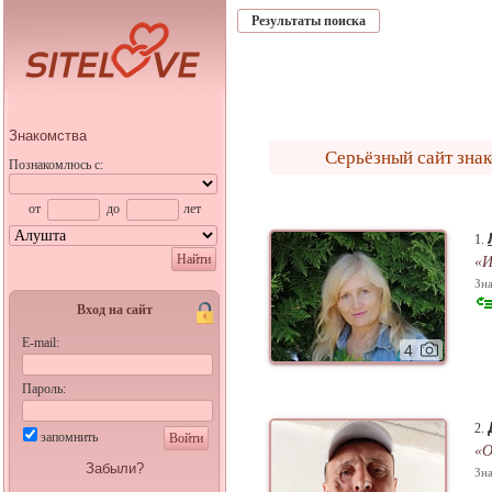
Результаты поиска
Знакомства
Серьёзный сайт зна
Познакомлюсь с:
от
до
лет
1.
Найти
«И
Зна
Вход на сайт
E-mail:
4
Пароль:
2.
запомнить
Войти
«О
Забыли?
Зна