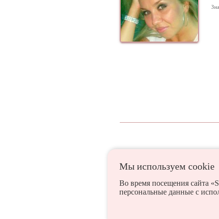
Зна
Мы используем сookie
Бахчисарай
Джанкой
Во время посещения сайта «S
персональные данные с испо
Симферополь
Феодо