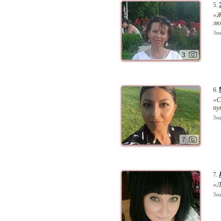
5.
«Ж
лю
Зна
3
6.
«С
пу
Зна
7
7.
«Л
Зна