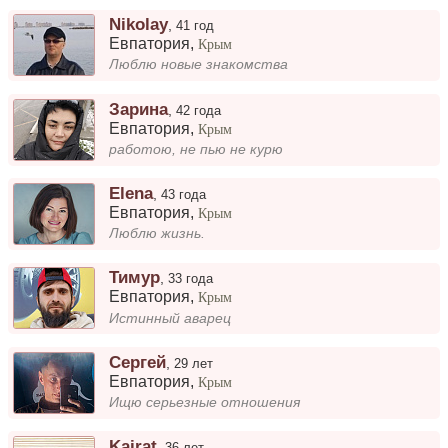
Nikolay
,
41 год
Евпатория
,
Крым
Люблю новые знакомства
Зарина
,
42 года
Евпатория
,
Крым
работою, не пью не курю
Elena
,
43 года
Евпатория
,
Крым
Люблю жизнь.
Тимур
,
33 года
Евпатория
,
Крым
Истинный аварец
Сергей
,
29 лет
Евпатория
,
Крым
Ищю серьезные отношения
Kairat
,
36 лет