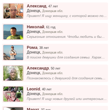
Александ
,
47 лет
Донецк
,
Донецкая обл.
Привет! Я ищу женщину, с которой можно построить серьезные отношения. Люблю проводить время на природе — это помогает мн...
Николай
,
61 год
Донецк
,
Донецкая обл.
Серьезные отношения. Чтобы любить и быть любимым.
Рома
,
38 лет
Донецк
,
Донецкая обл.
В поиске девушки для создания семьи. Характер спокойный.
Александр
,
50 лет
Донецк
,
Донецкая обл.
Познакомлюсь с девушкой для создания семьи. Не пью, не курю, занимаюсь спортом. Добрый и позитивный....
Leonid
,
40 лет
Донецк
,
Донецкая обл.
Привет! Я ищу новых друзей или интересных знакомств. Открыт к общению и новым приключениям. Давайте познакомимся!...
Марат
,
37 лет