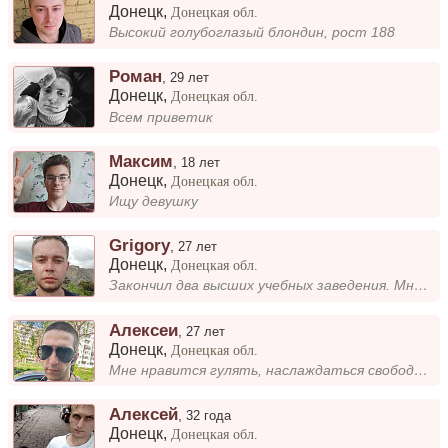
Донецк
,
Донецкая обл.
Высокий голубоглазый блондин, рост 188
Роман
,
29 лет
Донецк
,
Донецкая обл.
Всем приветик
Максим
,
18 лет
Донецк
,
Донецкая обл.
Ищу девушку
Grigory
,
27 лет
Донецк
,
Донецкая обл.
Закончил два высших учебных заведения. Мне нравятся занятия, требующие логического подхода — например, стратегические на...
Алексеи
,
27 лет
Донецк
,
Донецкая обл.
Мне нравится гулять, наслаждаться свободным временем и открывать новые места. Ищу вторую половинку, с которой можно дели...
Алексей
,
32 года
Донецк
,
Донецкая обл.