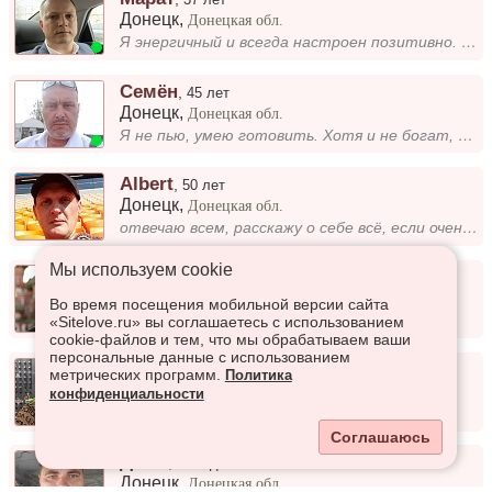
Донецк
,
Донецкая обл.
Я энергичный и всегда настроен позитивно. Люблю активный образ жизни, провожу много времени на природе, занимаюсь спорто...
Семён
,
45 лет
Донецк
,
Донецкая обл.
Я не пью, умею готовить. Хотя и не богат, у меня нет машины, но стараюсь жить с улыбкой. Люблю простые радости и искренн...
Albert
,
50 лет
Донецк
,
Донецкая обл.
отвечаю всем, расскажу о себе всё, если очень понравишься.
Мы используем сookie
Sergey
,
22 года
Донецк
,
Донецкая обл.
Во время посещения мобильной версии сайта
Общение
«Sitelove.ru» вы соглашаетесь с использованием
cookie-файлов и тем, что мы обрабатываем ваши
персональные данные с использованием
Юра
,
39 лет
метрических программ.
Политика
Донецк
,
Донецкая обл.
конфиденциальности
С чувством юмора
Соглашаюсь
Дима
,
34 года
Донецк
,
Донецкая обл.