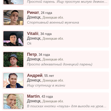
Простой парень. Ищу простую милую девчонку только за серьёзные отношения люблю спорт если что будем заниматься вместе, б...
Ринат
,
24 года
Донецк
,
Донецкая обл.
Спортивный военный мужчина
Vitalii
,
34 года
Донецк
,
Донецкая обл.
Ok
Петр
,
34 года
Донецк
,
Донецкая обл.
Просто адекватный донецкий парень)
Андрей
,
55 лет
Донецк
,
Донецкая обл.
Ищу спутницу в жизни
Martin
,
43 года
Донецк
,
Донецкая обл.
В поисках кнопки «пауза» для выхода на уровень отдыха и релаксации.