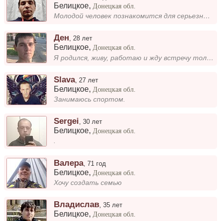
Белицкое
,
Донецкая обл.
Молодой человек познакомится для серьезных отношений.
Ден
,
28 лет
Белицкое
,
Донецкая обл.
Я родился, живу, работаю и жду встречу только девушку.
Slava
,
27 лет
Белицкое
,
Донецкая обл.
Занимаюсь спортом.
Sergei
,
30 лет
Белицкое
,
Донецкая обл.
.
Валера
,
71 год
Белицкое
,
Донецкая обл.
Хочу создать семью
Владислав
,
35 лет
Белицкое
,
Донецкая обл.