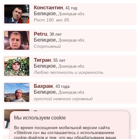
Константин
,
41 год
Белицкое
,
Донецкая обл.
Рост 190. вес 85.
Petru
,
38 лет
Белицкое
,
Донецкая обл.
Спортивный
Тигран
,
55 лет
Белицкое
,
Донецкая обл.
Люблю честность и искреность
Бахрам
,
43 года
Белицкое
,
Донецкая обл.
простой немного скромный
Вениамин
,
44 года
Мы используем сookie
Белицкое
,
Донецкая обл.
норм, парень
Во время посещения мобильной версии сайта
«Sitelove.ru» вы соглашаетесь с использованием
cookie-файлов и тем, что мы обрабатываем ваши