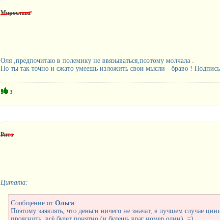
Мирослава
Оля ,предпочитаю в полемику не ввязываться,поэтому молчала .
Но ты так точно и сжато умеешь изложить свои мысли - браво ! Подп
3
Рита
Цитата:
Сообщение от
Ольга
:
Поэтому заявлять, что деньги ничего не значат, в лучшем случае ци
прояснить, всё будет понятно (и будешь враг номер один). =)