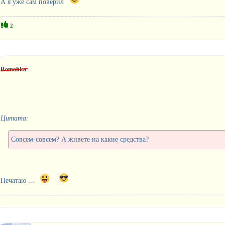
А я уже сам поверил
2
Romahka
Цитата:
Совсем-совсем? А живете на какие средства?
Печатаю ...