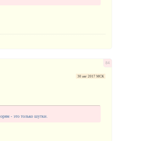
84
30 авг 2017 МСК
рям - это только шутки.