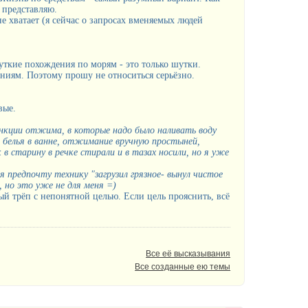
 представляю.
не хватает (я сейчас о запросах вменяемых людей
уткие похождения по морям - это только шутки.
ниям. Поэтому прошу не относиться серьёзно.
вые.
нкции отжима, в которые надо было наливать воду
белья в ванне, отжимание вручную простыней,
 в старину в речке стирали и в тазах носили, но я уже
А я предпочту технику "загрузил грязное- вынул чистое
, но это уже не для меня =)
ый трёп с непонятной целью. Если цель прояснить, всё
Все её высказывания
Все созданные ею темы