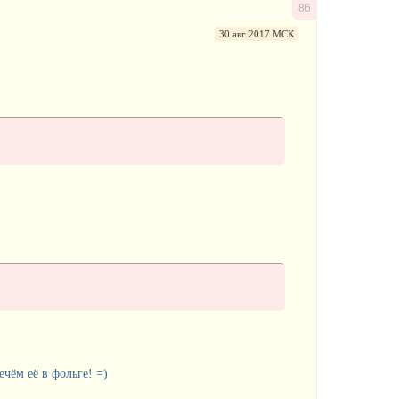
86
30 авг 2017 МСК
чём её в фольге! =)