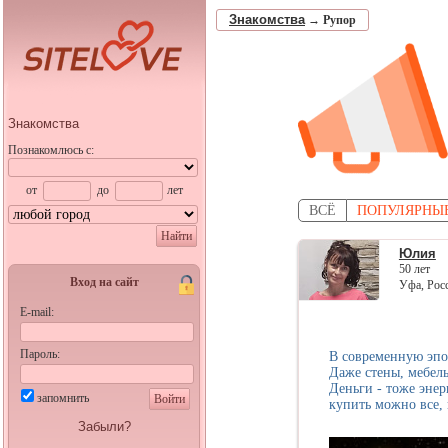
Знакомства
→
Рупор
Знакомства
Познакомлюсь с:
от
до
лет
ВСЁ
ПОПУЛЯРНЫ
Найти
Юлия
50 лет
Вход на сайт
Уфа, Рос
E-mail:
Пароль:
В современную эпох
Даже стены, мебель
Деньги - тоже энер
запомнить
Войти
купить можно все,
Забыли?