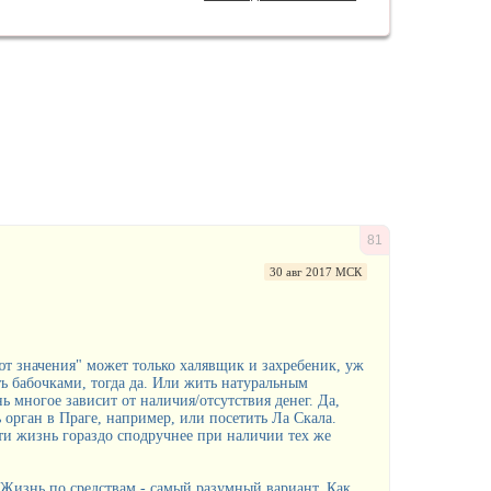
81
30 авг 2017 МСК
еют значения" может только халявщик и захребеник, уж
ть бабочками, тогда да. Или жить натуральным
ь многое зависит от наличия/отсутствия денег. Да,
 орган в Праге, например, или посетить Ла Скала.
ти жизнь гораздо сподручнее при наличии тех же
 Жизнь по средствам - самый разумный вариант. Как