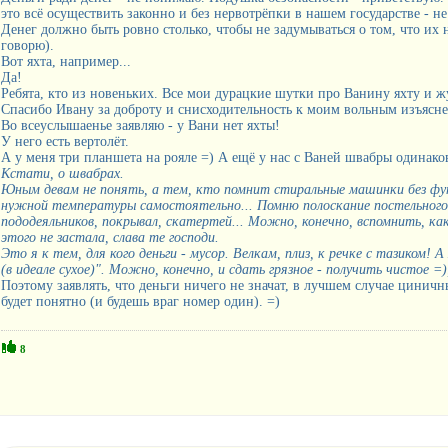
это всё осуществить законно и без нервотрёпки в нашем государстве - не
Денег должно быть ровно столько, чтобы не задумываться о том, что их 
говорю).
Вот яхта, например...
Да!
Ребята, кто из новеньких. Все мои дурацкие шутки про Ванину яхту и ж
Спасибо Ивану за доброту и снисходительность к моим вольным изъясне
Во всеуслышаенье заявляю - у Вани нет яхты!
У него есть вертолёт.
А у меня три планшета на рояле =) А ещё у нас с Ваней швабры одинако
Кстати, о швабрах.
Юным девам не понять, а тем, кто помнит стиральные машинки без фу
нужной температуры самостоятельно... Помню полоскание постельного 
пододеяльников, покрывал, скатертей... Можно, конечно, вспомнить, как
этого не застала, слава те господи.
Это я к тем, для кого деньги - мусор. Велкам, плиз, к речке с тазиком! 
(в идеале сухое)". Можно, конечно, и сдать грязное - получить чистое =)
Поэтому заявлять, что деньги ничего не значат, в лучшем случае циничн
будет понятно (и будешь враг номер один). =)
8