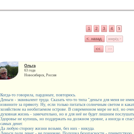
1
2
3
4
5
< назад
вперёд >
<<
>>
Ольга
63 года
Новосибирск, Россия
Когда-то говорила, пардоньте, повторюсь.
Деньги - эквивалент труда. Сказать что-то типа "деньги для меня не им
извините за прямоту. Ну, если только питаться солнечным светом и кака
хозяйством на необитаемом острове. В современном мире не всё, но очен
духовная жизнь - замечательно, но и для неё не будет лишним послушать
Здоровье не купишь, но поддержать на должном уровне, а иногда и спас
самых денег.
Да любую сторону жизни возьми, без них - никуда.
Деньги ради денег - не понимаю. Подушка безопасности - приветствую.