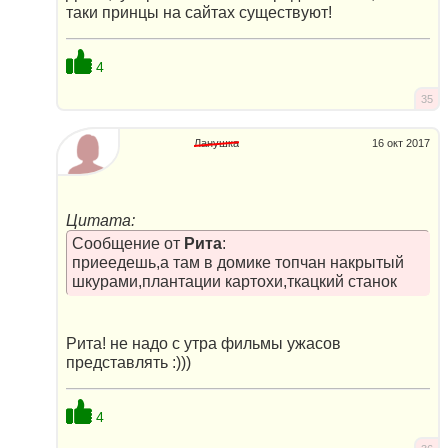
таки принцы на сайтах существуют!
4
35
Ланушка
16 окт 2017
Цитата:
Сообщение от
Рита
:
приеедешь,а там в домике топчан накрытый
шкурами,плантации картохи,ткацкий станок
Рита! не надо с утра фильмы ужасов
представлять :)))
4