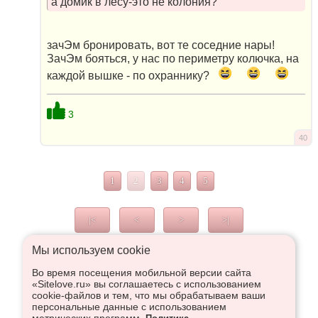
а домик в лесу-это не колония?
зачЭм бронировать, вот те соседние нары!
ЗачЭм бояться, у нас по периметру колючка, на
каждой вышке - по охраннику?
3
40
1
2
3
4
5
|<
<
>
>|
Мы используем сookie
Во время посещения мобильной версии сайта
Что высказаться в Рупор, необходимо войти или
«Sitelove.ru» вы соглашаетесь с использованием
зарегистрироваться:
cookie-файлов и тем, что мы обрабатываем ваши
персональные данные с использованием
метрических программ.