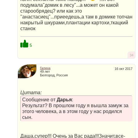
подумала"домик в лесу"...а может он какой
старообрядец? или как это
"анастасиец"...приеедешь,а там в домике топчан
накрытый шкурами,плантации картохи,ткацкий
станок
5
34
Галина
16 окт 2017
49 лет
Белгород, Россия
Цитата:
Сообщение от
Дарья
:
Результат? В прошлом году я вышла замуж за
этого человека, а в этом году у нас родился
сын.
Даша,супер!!! Очень за Вас рада!!!Значит,все-