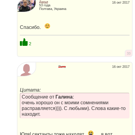
Дарья
16 окт 2017
53 года
Полтава, Украина
Спасибо.
2
33
Рита
16 окт 2017
Цитата:
Сообщение от
Галина
:
очень хорошо он с моими сомнениями
расправляется)))). С любыми). Слова какие-то
находит.
Юля! сектанты тоже находят
...я вот