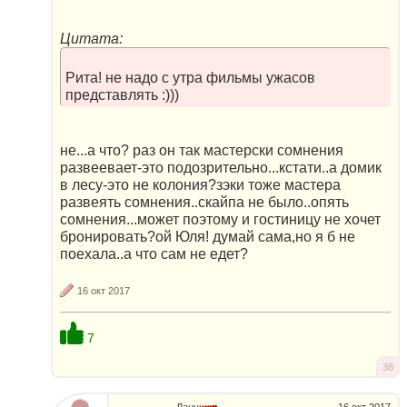
Цитата:
Рита! не надо с утра фильмы ужасов
представлять :)))
не...а что? раз он так мастерски сомнения
развеевает-это подозрительно...кстати..а домик
в лесу-это не колония?зэки тоже мастера
развеять сомнения..скайпа не было..опять
сомнения...может поэтому и гостиницу не хочет
бронировать?ой Юля! думай сама,но я б не
поехала..а что сам не едет?
16 окт 2017
7
38
Ланушка