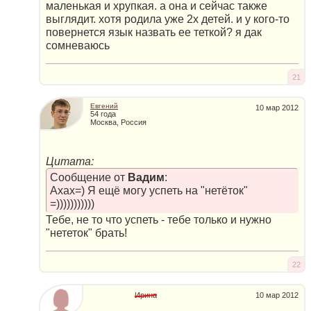
маленькая и хрупкая. а она и сейчас также
выглядит. хотя родила уже 2х детей. и у кого-то
повернется язык назвать ее теткой? я дак
сомневаюсь
21
Евгений
10 мар 2012
54 года
Москва, Россия
Цитата:
Сообщение от
Вадим
:
Ахах=) Я ещё могу успеть на "нетёток"
=)))))))))))
Тебе, не то что успеть - тебе только и нужно
"нететок" брать!
22
Ирина
10 мар 2012