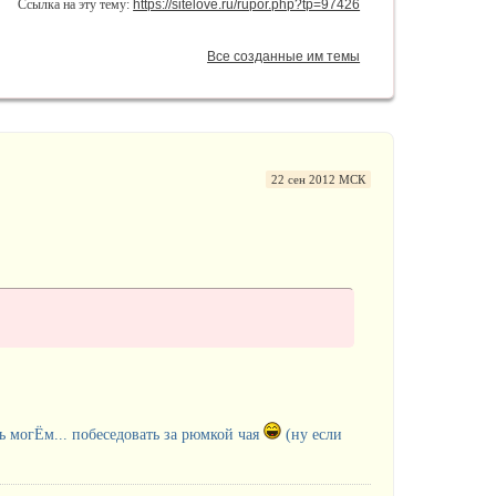
Ссылка на эту тему:
https://sitelove.ru/rupor.php?tp=97426
Все созданные им темы
22 сен 2012 МСК
ть могЁм... побеседовать за рюмкой чая
(ну если