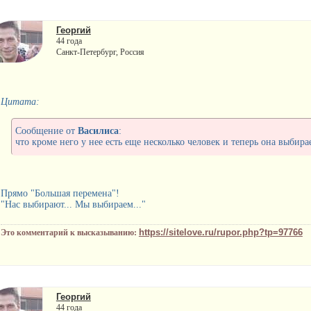
Георгий
44 года
Санкт-Петербург, Россия
Цитата:
Сообщение от
Василиса
:
что кроме него у нее есть еще несколько человек и теперь она выбирае
Прямо "Большая перемена"!
"Нас выбирают... Мы выбираем..."
https://sitelove.ru/rupor.php?tp=97766
Это комментарий к высказыванию:
Георгий
44 года