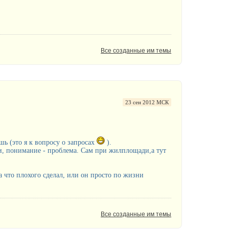
Все созданные им темы
23 сен 2012 МСК
ь (это я к вопросу о запросах
).
ти, понимание - проблема. Сам при жилплощади,а тут
 что плохого сделал, или он просто по жизни
Все созданные им темы