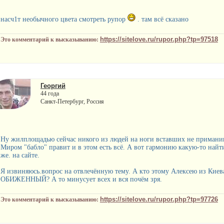
насч1т необычного цвета смотреть рупор
. там всё сказано
https://sitelove.ru/rupor.php?tp=97518
Это комментарий к высказыванию:
Георгий
44 года
Санкт-Петербург, Россия
Ну жилплощадью сейчас никого из людей на ноги вставших не приманиш
Миром "бабло" правит и в этом есть всё. А вот гармонию какую-то най
же. на сайте.
Я извиняюсь.вопрос на отвлечённую тему. А кто этому Алексею из Киева
ОБИЖЕННЫЙ? А то минусует всех и вся почём зря.
https://sitelove.ru/rupor.php?tp=97726
Это комментарий к высказыванию: