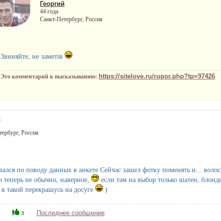
Георгий
44 года
Санкт-Петербург, Россия
Звиняйте, не заметiв
https://sitelove.ru/rupor.php?tp=97426
Это комментарий к высказыванию:
й
тербург, Россия
вался по поводу данных в анкете.Сейчас зашел фотку поменять и... воло
 теперь не обычно, наверное,
если там на выбор только шатен, блонд
 в такой перекрашусь на досуге
)
Последнее сообщение
3