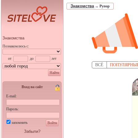
Знакомства
→
Рупор
Знакомства
Познакомлюсь с:
от
до
лет
ВСЁ
ПОПУЛЯРНЫ
Найти
Вход на сайт
E-mail:
Пароль:
запомнить
Войти
Забыли?