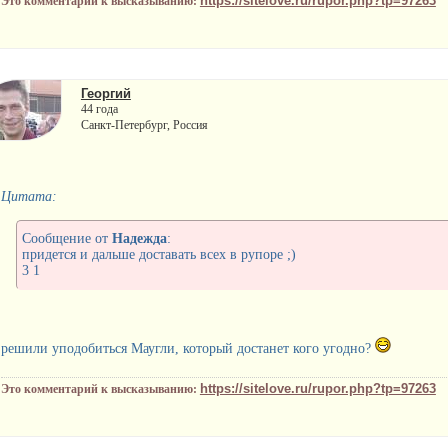
https://sitelove.ru/rupor.php?tp=97263
Это комментарий к высказыванию:
Георгий
44 года
Санкт-Петербург, Россия
Цитата:
Сообщение от
Надежда
:
придется и дальше доставать всех в рупоре ;)
3 1
решили уподобиться Маугли, который достанет кого угодно?
https://sitelove.ru/rupor.php?tp=97263
Это комментарий к высказыванию: