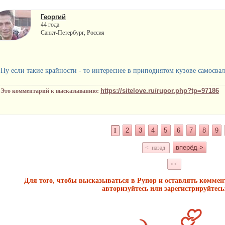
Георгий
44 года
Санкт-Петербург, Россия
Ну если такие крайности - то интереснее в приподнятом кузове самосва
https://sitelove.ru/rupor.php?tp=97186
Это комментарий к высказыванию:
2
3
4
5
6
7
8
9
1
вперёд >
< назад
<<
Для того, чтобы высказываться в Рупор и оставлять комме
авторизуйтесь или зарегистрируйтесь