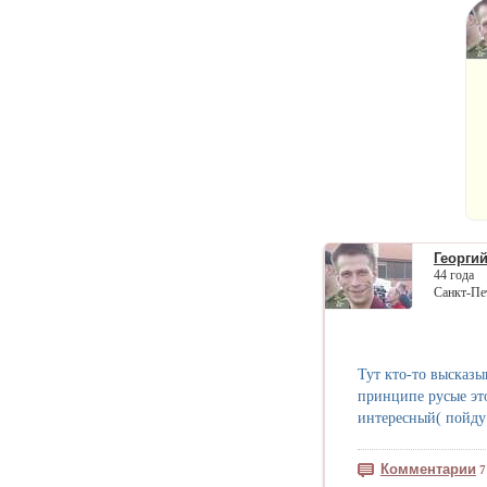
Георги
44 года
Санкт-Пе
Тут кто-то высказы
принципе русые это
интересный( пойду
Комментарии
7