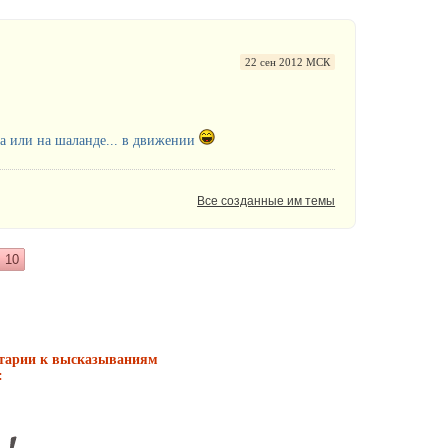
22 сен 2012 МСК
ла или на шаланде... в движении
Все созданные им темы
10
нтарии к высказываниям
: