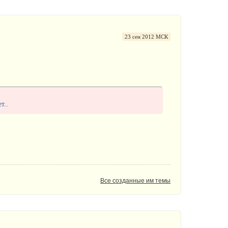
23 сен 2012 МСК
т..
Все созданные им темы