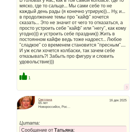
В головах у нас, как в той самой колбасе: где то
мяско, где то сальце... Мы сами себе то не
каждый день рады (я конечно утрирую))... Ну, и...
в продолжение темы про "кайф" хочется
сказать... Это не значит от чего то отказаться, а
просто устроить себе "кайф" или "негу", как кому
угодно))) и устроить себе праздник)) Жить в
постоянном кайфе ведь тоже надоест... Любое
"сладкое" со временем становится "пресным"....
И уж если хочется колбаски, так зачем себе
отказывать?! Забыть про фигуру и словить
удовольствие)))
1
3
Светлана
16 дек 2025
65 лет
Новороссийск, Россия
Цитата:
Сообщение от
Татьяна
: