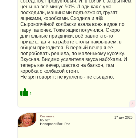
соседству. Продуктовый. И, в связи с закрытием,
цены на всё минус 50%. Люди как с ума
посходили, машинами подъезжают, грузят
ящиками, коробками. Сходила и я😄
Сырокопчёной колбаски взяла всех видов по
пару палочек. Тоже ящик получился. Скоро
длительные праздники, всё равно кто-то
придёт... да и на работе столы накрываем, в
общем пригодится. В первый вечер я её
попробовать решила, по маленькому кусочку.
Вкусная. Видимо усилителя вкуса набУхали. И
теперь как вечер, шастаю на балкон, там
коробка с колбасой стоит.
Не зря говорят: не куплено - не съедено.
1
8
Светлана
17 дек 2025
65 лет
Новороссийск, Россия