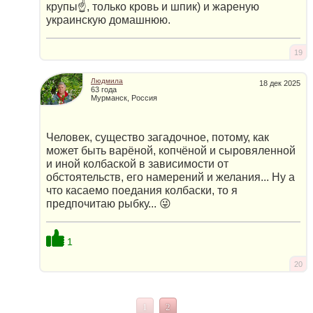
крупы☝, только кровь и шпик) и жареную
украинскую домашнюю.
19
Людмила
18 дек 2025
63 года
Мурманск, Россия
Человек, существо загадочное, потому, как
может быть варёной, копчёной и сыровяленной
и иной колбаской в зависимости от
обстоятельств, его намерений и желания... Ну а
что касаемо поедания колбаски, то я
предпочитаю рыбку... 😜
1
20
1
2