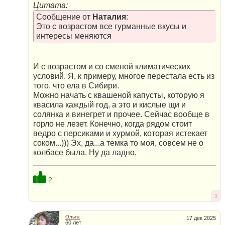
Цитата:
Сообщение от
Наталия
:
Это с возрастом все гурманные вкусы и
интересы меняются
И с возрастом и со сменой климатических
условий. Я, к примеру, многое перестала есть из
того, что ела в Сибири.
Можно начать с квашеной капусты, которую я
квасила каждый год, а это и кислые щи и
солянка и винегрет и прочее. Сейчас вообще в
горло не лезет. Конечно, когда рядом стоит
ведро с персиками и хурмой, которая истекает
соком...))) Эх, да...а темка то моя, совсем не о
колбасе была. Ну да ладно.
2
9
Ольга
17 дек 2025
60 лет