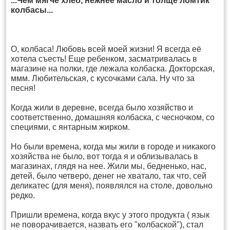
...Чем мягче хлеб, нежнее масло и толще ломтик
колбасы...
О, колбаса! Любовь всей моей жизни! Я всегда её
хотела съесть! Еще ребенком, засматривалась в
магазине на полки, где лежала колбаска. Докторская,
ммм. Любительская, с кусочками сала. Ну что за
песня!
Когда жили в деревне, всегда было хозяйство и
соответственно, домашняя колбаска, с чесночком, со
специями, с янтарным жирком.
Но были времена, когда мы жили в городе и никакого
хозяйства не было, вот тогда я и облизывалась в
магазинах, глядя на нее. Жили мы, бедненько, нас,
детей, было четверо, денег не хватало, так что, сей
деликатес (для меня), появлялся на столе, довольно
редко.
Пришли времена, когда вкус у этого продукта ( язык
не поворачивается, назвать его "колбаской"), стал