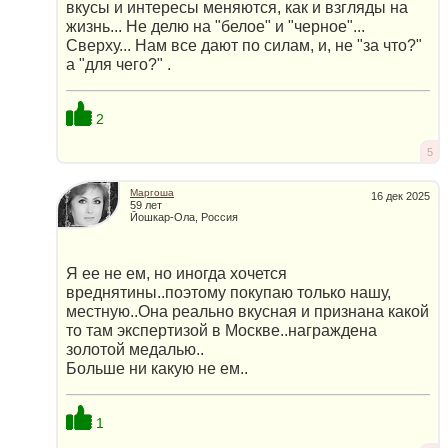
вкусы и интересы меняются, как и взгляды на
жизнь... Не делю на "белое" и "черное"...
Сверху... Нам все дают по силам, и, не "за что?"
а "для чего?" .
2
5
Маргоша
16 дек 2025
59 лет
Йошкар-Ола, Россия
Я ее не ем, но иногда хочется
вреднятины..поэтому покупаю только нашу,
местную..Она реально вкусная и признана какой
то там экспертизой в Москве..награждена
золотой медалью..
Больше ни какую не ем..
1