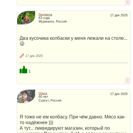
6
Людмила
17 дек 2025
63 года
Мурманск, Россия
Два кусочика колбаски у меня лежали на столе...
😜
17 дек 2025
1
7
Ольга
17 дек 2025
60 лет
Сургут, Россия
Я тоже не ем колбасу. При чём давно. Мясо как-
то надёжнее )))
А тут... ликвидируют магазин, который по