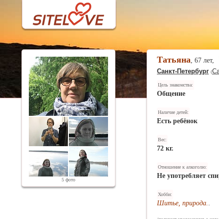
Татьяна
, 67 лет,
Санкт-Петербург
Са
(
Цель знакомства:
Общение
Наличие детей:
Есть ребёнок
Вес:
72 кг.
Отношение к алкоголю:
Не употребляет спи
5 фото
Хобби:
Шитье, природа.
.