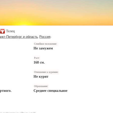
Телец
нкт-Петербург и область
Россия
,
)
Семейное положение:
Не замужем
Рост:
168 см.
Отношение к курению:
Не курит
Образование:
ртного.
Среднее специальное