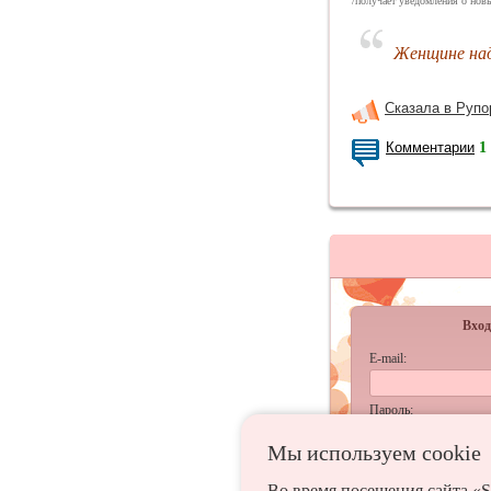
/получает уведомления о новы
Женщине над
Сказала в Рупо
Комментарии
1
Вход
E-mail:
Пароль:
Мы используем сookie
запомнить
Во время посещения сайта «S