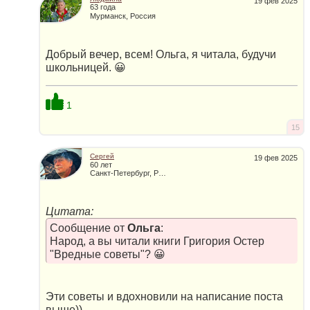
19 фев 2025
63 года
Мурманск, Россия
Добрый вечер, всем! Ольга, я читала, будучи
школьницей. 😀
1
15
Сергей
19 фев 2025
60 лет
Санкт-Петербург, Россия
Цитата:
Сообщение от
Ольга
:
Народ, а вы читали книги Григория Остер
"Вредные советы"? 😀
Эти советы и вдохновили на написание поста
выше))