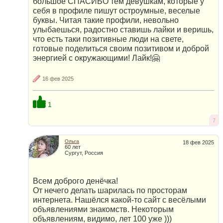
большое СПАСИБО тем девушкам, которые у
себя в профиле пишут остроумные, веселые
буквы. Читая такие профили, невольно
улыбаешься, радостно ставишь лайки и веришь,
что есть таки позитивные люди на свете,
готовые поделиться своим позитивом и доброй
энергией с окружающими! Лайк!🤗
16 фев 2025
1
7
Ольга
18 фев 2025
60 лет
Сургут, Россия
Всем доброго денёчка!
От нечего делать шарилась по просторам
интернета. Нашёлся какой-то сайт с весёлыми
объявлениями знакомств. Некоторым
объявлениям, видимо, лет 100 уже )))