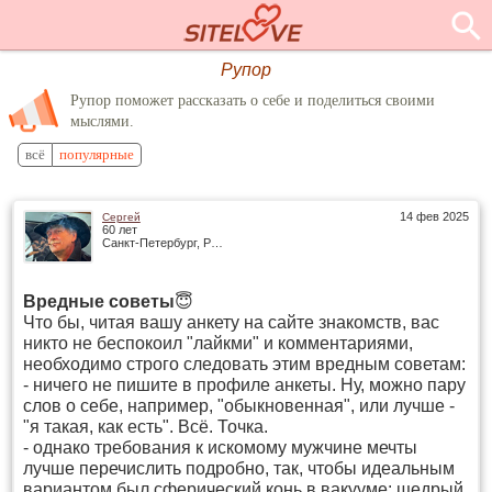
Рупор
Рупор поможет рассказать о себе и поделиться своими
мыслями.
всё
популярные
14 фев 2025
Сергей
60 лет
Санкт-Петербург, Россия
Вредные советы
😇
Что бы, читая вашу анкету на сайте знакомств, вас
никто не беспокоил "лайкми" и комментариями,
необходимо строго следовать этим вредным советам:
- ничего не пишите в профиле анкеты. Ну, можно пару
слов о себе, например, "обыкновенная", или лучше -
"я такая, как есть". Всё. Точка.
- однако требования к искомому мужчине мечты
лучше перечислить подробно, так, чтобы идеальным
вариантом был сферический конь в вакууме: щедрый,