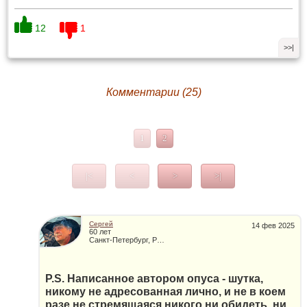
12
1
>>|
Комментарии (25)
1
2
|<
<
>
>|
Сергей
14 фев 2025
60 лет
Санкт-Петербург, Россия
P.S. Написанное автором опуса - шутка,
никому не адресованная лично, и не в коем
разе не стремящаяся никого ни обидеть, ни