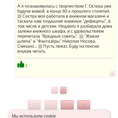
А я познакомилась с творчеством Г. Остера уже
будучи мамой, в конце 80-х прошлого столетия
))) Сестра моя работала в книжном магазине и
таскала нам тогдашние книжные "дефициты", в
том числе и детские. Недавно я разбирала дома
залежи книжного шкафа, и с удовольствием
перечитала "Вредные советы". ))) "Живая
шляпа" и "Фантазёры" Николая Носова.
Смешно... ))) Пусть лежат. Буду на пенсии
внукам читать.
2
20
1
2
|<
<
>
>|
Мы используем сookie