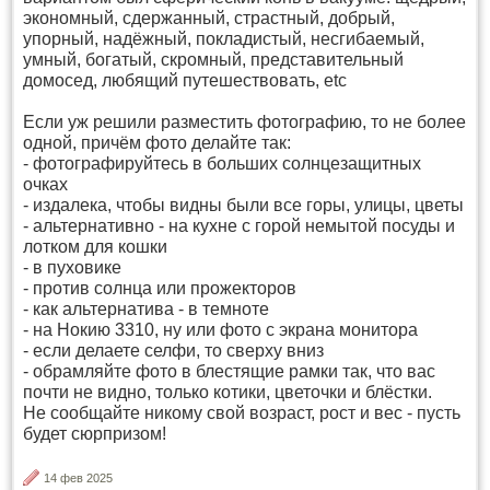
экономный, сдержанный, страстный, добрый,
упорный, надёжный, покладистый, несгибаемый,
умный, богатый, скромный, представительный
домосед, любящий путешествовать, etc
Если уж решили разместить фотографию, то не более
одной, причём фото делайте так:
- фотографируйтесь в больших солнцезащитных
очках
- издалека, чтобы видны были все горы, улицы, цветы
- альтернативно - на кухне с горой немытой посуды и
лотком для кошки
- в пуховике
- против солнца или прожекторов
- как альтернатива - в темноте
- на Нокию 3310, ну или фото с экрана монитора
- если делаете селфи, то сверху вниз
- обрамляйте фото в блестящие рамки так, что вас
почти не видно, только котики, цветочки и блёстки.
Не сообщайте никому свой возраст, рост и вес - пусть
будет сюрпризом!
14 фев 2025