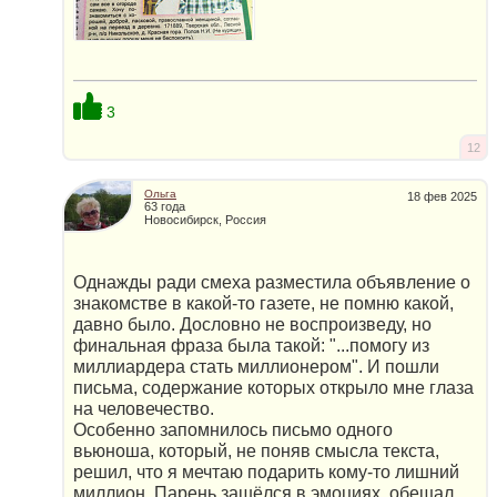
3
12
Ольга
18 фев 2025
63 года
Новосибирск, Россия
Однажды ради смеха разместила объявление о
знакомстве в какой-то газете, не помню какой,
давно было. Дословно не воспроизведу, но
финальная фраза была такой: "...помогу из
миллиардера стать миллионером". И пошли
письма, содержание которых открыло мне глаза
на человечество.
Особенно запомнилось письмо одного
вьюноша, который, не поняв смысла текста,
решил, что я мечтаю подарить кому-то лишний
миллион. Парень зашёлся в эмоциях, обещал