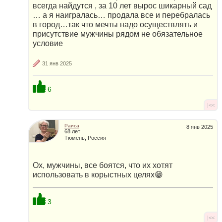
всегда найдутся , за 10 лет вырос шикарный сад
… а я наигралась… продала все и перебралась
в город…так что мечты надо осуществлять и
присутствие мужчины рядом не обязательное
условие
31 янв 2025
6
|<<
Раиса
8 янв 2025
68 лет
Тюмень, Россия
Ох, мужчины, все боятся, что их хотят
использовать в корыстных целях😁
3
|<<