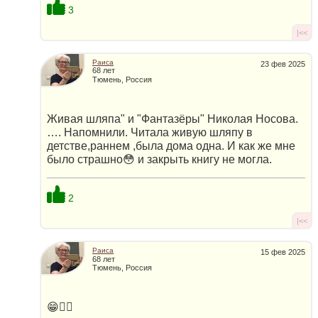
3
|<<
Раиса
23 фев 2025
68 лет
Тюмень, Россия
Живая шляпа" и "Фантазёры" Николая Носова.
…. Напомнили. Читала живую шляпу в
детстве,раннем ,была дома одна. И как же мне
было страшно😳 и закрыть книгу не могла.
2
|<<
Раиса
15 фев 2025
68 лет
Тюмень, Россия
😁👍🏻