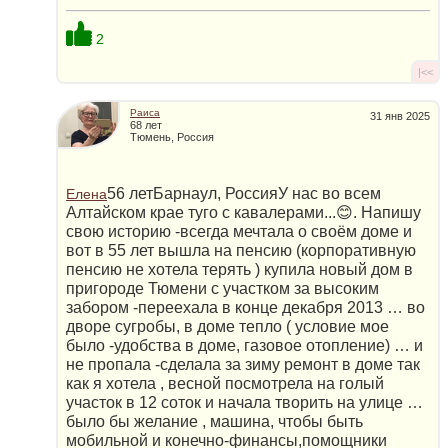
2
|<<
Раиса
31 янв 2025
68 лет
Тюмень, Россия
56 летБарнаул, РоссияУ нас во всем
Елена
Алтайском крае туго с кавалерами...😊. Напишу
свою историю -всегда мечтала о своём доме и
вот в 55 лет вышла на пенсию (корпоративную
пенсию не хотела терять ) купила новый дом в
пригороде Тюмени с участком за высоким
забором -переехала в конце декабря 2013 … во
дворе сугробы, в доме тепло ( условие мое
было -удобства в доме, газовое отопление) … и
не пропала -сделала за зиму ремонт в доме так
как я хотела , весной посмотрела на голый
участок в 12 соток и начала творить на улице …
было бы желание , машина, чтобы быть
мобильной и конечно-финансы,помощники