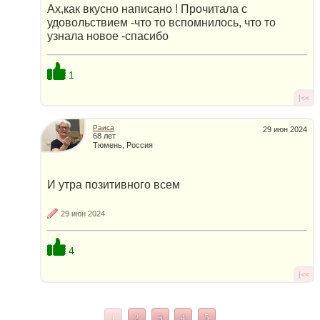
Ах,как вкусно написано ! Прочитала с
удовольствием -что то вспомнилось, что то
узнала новое -спасибо
1
|<<
Раиса
29 июн 2024
68 лет
Тюмень, Россия
И утра позитивного всем
29 июн 2024
4
|<<
1
2
3
4
5