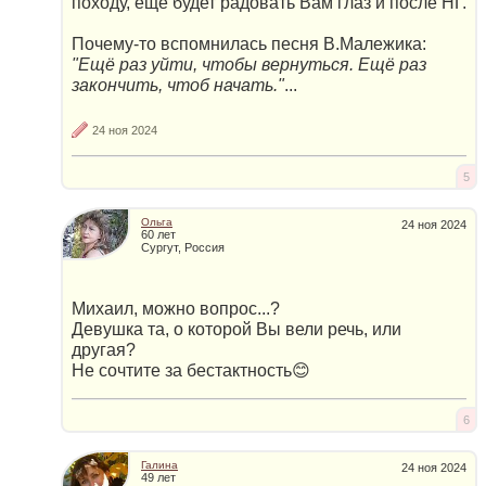
походу, ещё будет радовать Вам глаз и после НГ.
Почему-то вспомнилась песня В.Малежика:
"Ещё раз уйти, чтобы вернуться. Ещё раз
закончить, чтоб начать."
...
24 ноя 2024
5
Ольга
24 ноя 2024
60 лет
Сургут, Россия
Михаил, можно вопрос...?
Девушка та, о которой Вы вели речь, или
другая?
Не сочтите за бестактность😊
6
Галина
24 ноя 2024
49 лет