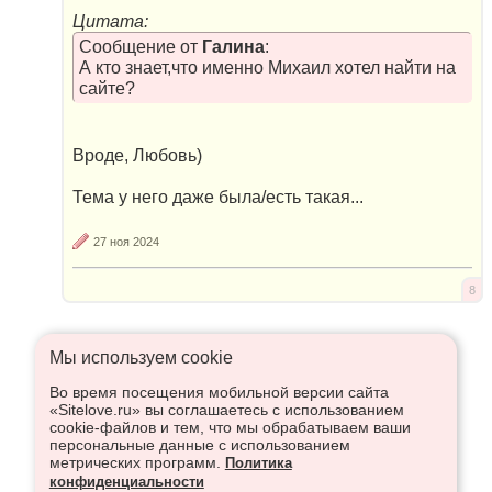
Цитата:
Сообщение от
Галина
:
А кто знает,что именно Михаил хотел найти на
сайте?
Вроде, Любовь)
Тема у него даже была/есть такая...
27 ноя 2024
8
Мы используем сookie
Во время посещения мобильной версии сайта
Что высказаться в Рупор, необходимо войти или
«Sitelove.ru» вы соглашаетесь с использованием
зарегистрироваться:
cookie-файлов и тем, что мы обрабатываем ваши
персональные данные с использованием
метрических программ.
Политика
конфиденциальности