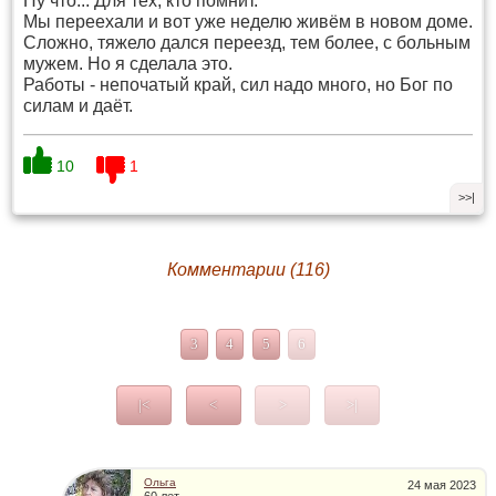
Ну что... Для тех, кто помнит.
Мы переехали и вот уже неделю живём в новом доме.
Сложно, тяжело дался переезд, тем более, с больным
мужем. Но я сделала это.
Работы - непочатый край, сил надо много, но Бог по
силам и даёт.
10
1
>>|
Комментарии (116)
3
4
5
6
|<
<
>
>|
Ольга
24 мая 2023
60 лет