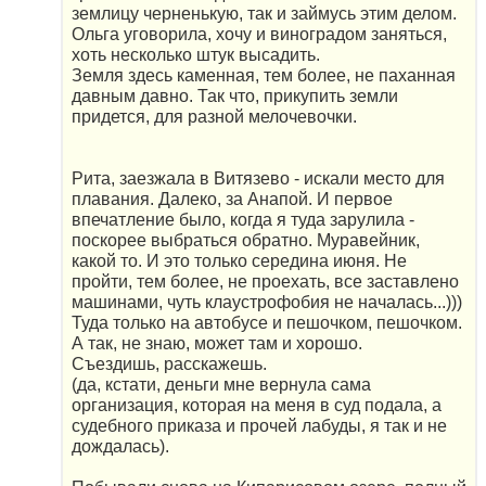
землицу черненькую, так и займусь этим делом.
Ольга уговорила, хочу и виноградом заняться,
хоть несколько штук высадить.
Земля здесь каменная, тем более, не паханная
давным давно. Так что, прикупить земли
придется, для разной мелочевочки.
Рита, заезжала в Витязево - искали место для
плавания. Далеко, за Анапой. И первое
впечатление было, когда я туда зарулила -
поскорее выбраться обратно. Муравейник,
какой то. И это только середина июня. Не
пройти, тем более, не проехать, все заставлено
машинами, чуть клаустрофобия не началась...)))
Туда только на автобусе и пешочком, пешочком.
А так, не знаю, может там и хорошо.
Съездишь, расскажешь.
(да, кстати, деньги мне вернула сама
организация, которая на меня в суд подала, а
судебного приказа и прочей лабуды, я так и не
дождалась).