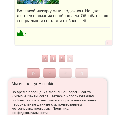
Вот такой инжир у меня под окном. На цвет
листьев внимания не обращаем. Обрабатываю
специальным составом от болезней
2
116
3
4
5
6
|<
<
>
>|
Мы используем сookie
Во время посещения мобильной версии сайта
Что высказаться в Рупор, необходимо войти или
«Sitelove.ru» вы соглашаетесь с использованием
зарегистрироваться:
cookie-файлов и тем, что мы обрабатываем ваши
персональные данные с использованием
метрических программ.
Политика
конфиденциальности