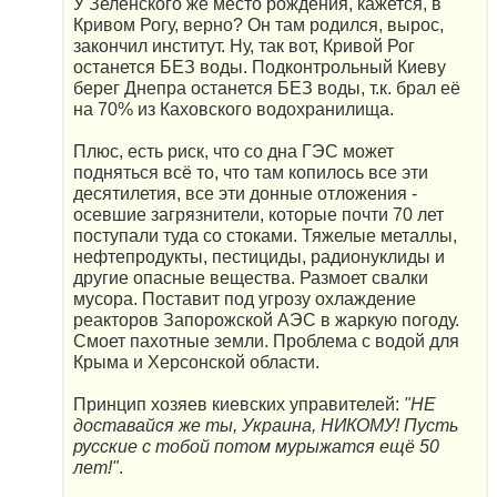
У Зеленского же место рождения, кажется, в
Кривом Рогу, верно? Он там родился, вырос,
закончил институт. Ну, так вот, Кривой Рог
останется БЕЗ воды. Подконтрольный Киеву
берег Днепра останется БЕЗ воды, т.к. брал её
на 70% из Каховского водохранилища.
Плюс, есть риск, что со дна ГЭС может
подняться всё то, что там копилось все эти
десятилетия, все эти донные отложения -
осевшие загрязнители, которые почти 70 лет
поступали туда со стоками. Тяжелые металлы,
нефтепродукты, пестициды, радионуклиды и
другие опасные вещества. Размоет свалки
мусора. Поставит под угрозу охлаждение
реакторов Запорожской АЭС в жаркую погоду.
Смоет пахотные земли. Проблема с водой для
Крыма и Херсонской области.
Принцип хозяев киевских управителей:
"НЕ
доставайся же ты, Украина, НИКОМУ! Пусть
русские с тобой потом мурыжатся ещё 50
лет!"
.