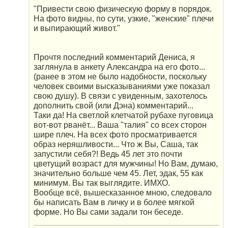
"Привести свою физическую форму в порядок.
На фото видны, по сути, узкие, "женские" плечи
и выпирающий живот."
Прочтя последний комментарий Дениса, я
заглянула в анкету Александра на его фото...
(ранее в этом не было надобности, поскольку
человек своими высказываниями уже показал
свою душу). В связи с увиденным, захотелось
дополнить свой (или Дэна) комментарий...
Таки да! На светлой клетчатой рубахе пуговица
вот-вот рванёт... Ваша "талия" со всех сторон
шире плеч. На всех фото просматривается
образ неряшливости... Что ж Вы, Саша, так
запустили себя?! Ведь 45 лет это почти
цветущий возраст для мужчины! Но Вам, думаю,
значительно больше чем 45. Лет, эдак, 55 как
минимум. Вы так выглядите. ИМХО.
Вообще всё, вышесказанное мною, следовало
бы написать Вам в личку и в более мягкой
форме. Но Вы сами задали тон беседе.