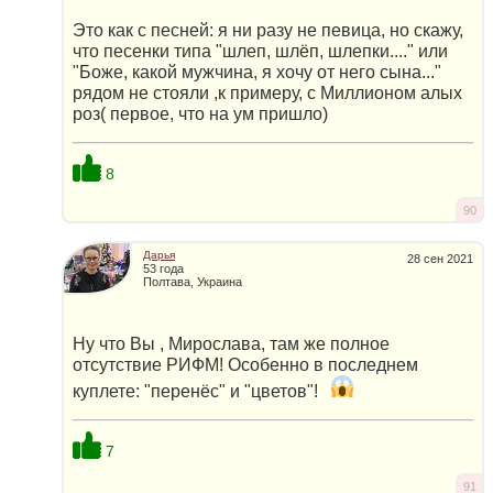
Это как с песней: я ни разу не певица, но скажу,
что песенки типа "шлеп, шлёп, шлепки...." или
"Боже, какой мужчина, я хочу от него сына..."
рядом не стояли ,к примеру, с Миллионом алых
роз( первое, что на ум пришло)
8
90
Дарья
28 сен 2021
53 года
Полтава, Украина
Ну что Вы , Мирослава, там же полное
отсутствие РИФМ! Особенно в последнем
куплете: "перенёс" и "цветов"!
7
91