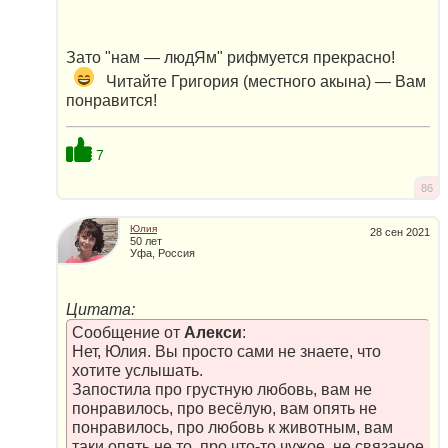
Зато "нам — людЯм" рифмуется прекрасно!
Читайте Григория (местного акына) — Вам
понравится!
7
86
Юлия
28 сен 2021
50 лет
Уфа, Россия
Цитата:
Сообщение от
Алекси
:
Нет, Юлия. Вы просто сами не знаете, что
хотите услышать.
Запостила про грустную любовь, вам не
понравилось, про весёлую, вам опять не
понравилось, про любовь к животным, вам
таки опять не то, про что-то чужое, не связаное