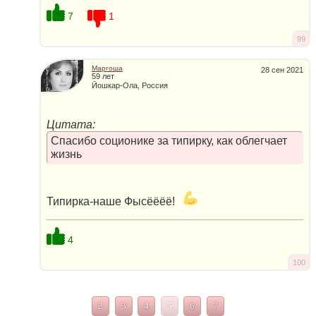
7
1
99
Маргоша
28 сен 2021
59 лет
Йошкар-Ола, Россия
Цитата:
Спасибо соционике за типирку, как облегчает
жизнь
Типирка-наше Фысёёёё!
4
100
2
3
4
5
6
7