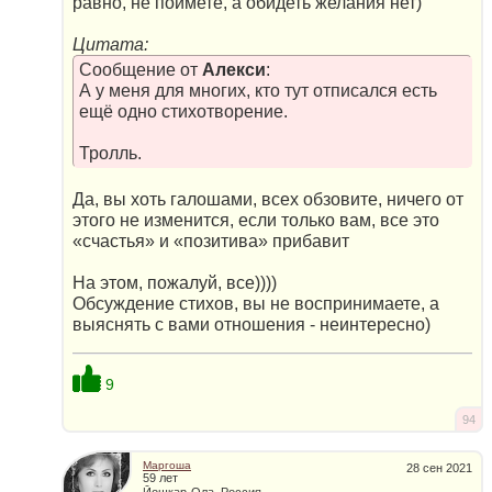
равно, не поймете, а обидеть желания нет)
Цитата:
Сообщение от
Алекси
:
А у меня для многих, кто тут отписался есть
ещё одно стихотворение.
Тролль.
Да, вы хоть галошами, всех обзовите, ничего от
этого не изменится, если только вам, все это
«счастья» и «позитива» прибавит
На этом, пожалуй, все))))
Обсуждение стихов, вы не воспринимаете, а
выяснять с вами отношения - неинтересно)
9
94
Маргоша
28 сен 2021
59 лет
Йошкар-Ола, Россия