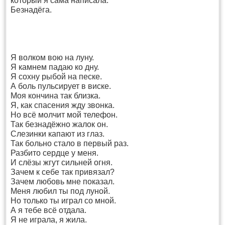
который я сама написала.
Безнадёга.
Я волком вою на луну.
Я камнем падаю ко дну.
Я сохну рыбой на песке.
А боль пульсирует в виске.
Моя кончина так близка.
Я, как спасения жду звонка.
Но всё молчит мой телефон.
Так безнадёжно жалок он.
Слезинки капают из глаз.
Так больно стало в первый раз.
Разбито сердце у меня.
И слёзы жгут сильней огня.
Зачем к себе так привязал?
Зачем любовь мне показал.
Меня любил ты под луной.
Но только ты играл со мной.
А я тебе всё отдала.
Я не играла, я жила.