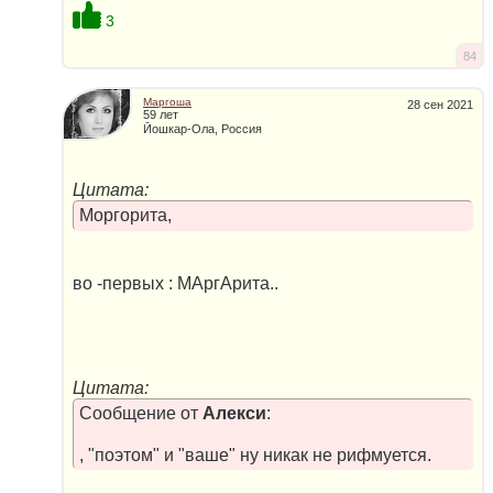
3
84
Маргоша
28 сен 2021
59 лет
Йошкар-Ола, Россия
Цитата:
Моргорита,
во -первых : МАргАрита..
Цитата:
Сообщение от
Алекси
:
, "поэтом" и "ваше" ну никак не рифмуется.