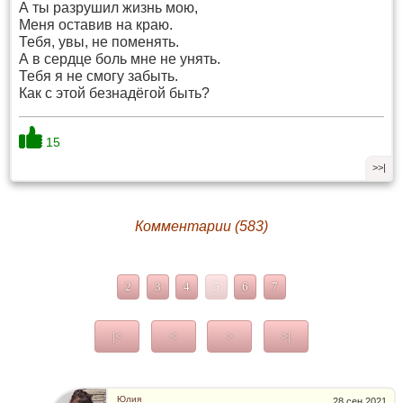
А ты разрушил жизнь мою,
Меня оставив на краю.
Тебя, увы, не поменять.
А в сердце боль мне не унять.
Тебя я не смогу забыть.
Как с этой безнадёгой быть?
15
>>|
Комментарии (583)
2
3
4
5
6
7
|<
<
>
>|
Юлия
28 сен 2021