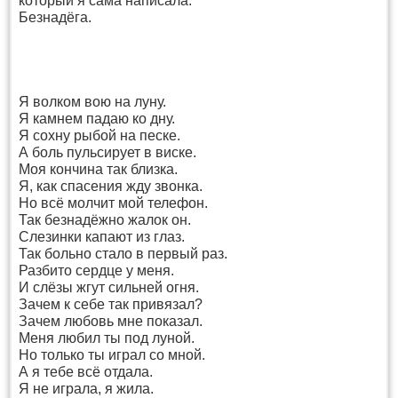
который я сама написала.
Безнадёга.
Я волком вою на луну.
Я камнем падаю ко дну.
Я сохну рыбой на песке.
А боль пульсирует в виске.
Моя кончина так близка.
Я, как спасения жду звонка.
Но всё молчит мой телефон.
Так безнадёжно жалок он.
Слезинки капают из глаз.
Так больно стало в первый раз.
Разбито сердце у меня.
И слёзы жгут сильней огня.
Зачем к себе так привязал?
Зачем любовь мне показал.
Меня любил ты под луной.
Но только ты играл со мной.
А я тебе всё отдала.
Я не играла, я жила.