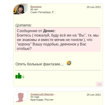
Василиса
29 сен 2021
60 лет
Санкт-Петербург, Россия
Цитата:
Сообщение от
Денис
:
Боитесь ( пожалуй, буду всё же на "Вы", т.к. мы
не знакомы и вместе мячик не гоняли ), что
"корону" Вашу подобью, девчонок у Вас
отобью?
Опять больные фантазии....
6
165
Адамантий Николаевич
29 сен 2021
43 года
Краснодар, Россия