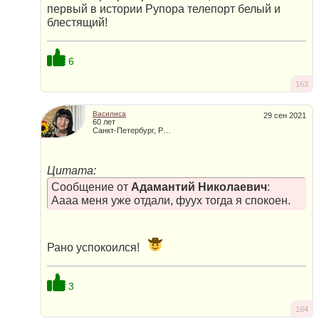
первый в истории Рупора телепорт белый и
блестящий!
6
163
Василиса
29 сен 2021
60 лет
Санкт-Петербург, Россия
Цитата:
Сообщение от
Адамантий Николаевич
:
Аааа меня уже отдали, фуух тогда я спокоен.
Рано успокоился!
3
164