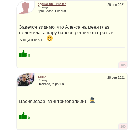
Адамантий Николаевич
29 сен 2021
43 года
Краснодар, Россия
Завелся видимо, что Алекса на меня глаз
положила, а пару баллов решил отыграть в
защитника.
8
168
Дарья
29 сен 2021
53 года
Полтава, Украина
Василисааа, заинтриговалиии!
5
169