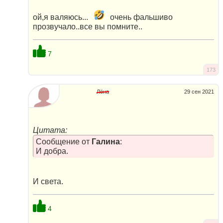
ой,я валяюсь...
очень фальшиво
прозвучало..все вы помните..
7
173
Лёна
29 сен 2021
Цитата:
Сообщение от
Галина
:
И добра.
И света.
4