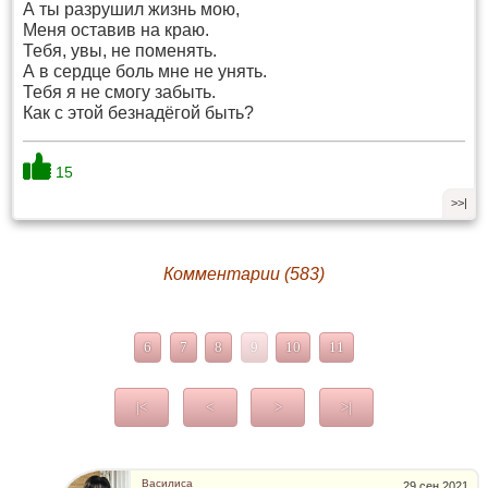
А ты разрушил жизнь мою,
Меня оставив на краю.
Тебя, увы, не поменять.
А в сердце боль мне не унять.
Тебя я не смогу забыть.
Как с этой безнадёгой быть?
15
>>|
Комментарии (583)
6
7
8
9
10
11
|<
<
>
>|
Василиса
29 сен 2021