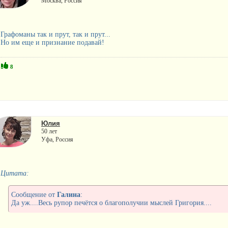
Москва, Россия
Графоманы так и прут, так и прут...
Но им еще и признание подавай!
8
Юлия
50 лет
Уфа, Россия
Цитата:
Сообщение от
Галина
:
Да уж....Весь рупор печётся о благополучии мыслей Григория....