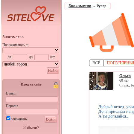
Знакомства
→
Рупор
Знакомства
Познакомлюсь с:
от
до
лет
ВСЁ
ПОПУЛЯРНЫ
Найти
Ольга
60 лет
Вход на сайт
Слуцк, Б
E-mail:
Пароль:
Добрый вечер, уваж
Дочь прислала на д
А ты догадайся...
запомнить
Войти
Забыли?