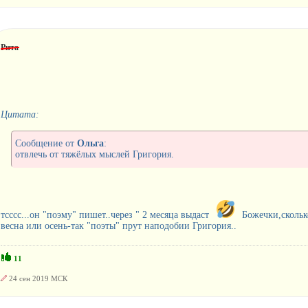
Рита
Цитата:
Сообщение от
Ольга
:
отвлечь от тяжёлых мыслей Григория.
тсссс...он "поэму" пишет..через " 2 месяца выдаст
Божечки,сколько
весна или осень-так "поэты" прут наподобии Григория..
11
24 сен 2019 МСК