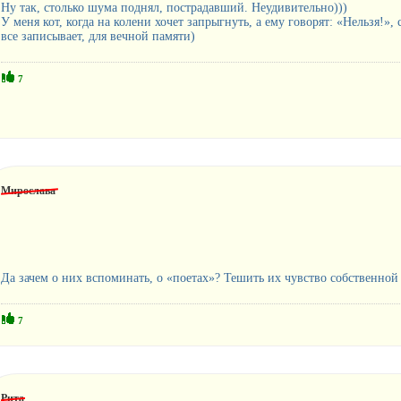
Ну так, столько шума поднял, пострадавший. Неудивительно)))
У меня кот, когда на колени хочет запрыгнуть, а ему говорят: «Нельзя!», с
все записывает, для вечной памяти)
7
Мирослава
Да зачем о них вспоминать, о «поетах»? Тешить их чувство собственной 
7
Рита