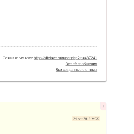
Ссылка на эту тему:
https://sitelove.ru/rupor.php?tp=487241
Все её сообщения
Все созданные ею темы
1
24 сен 2019 МСК