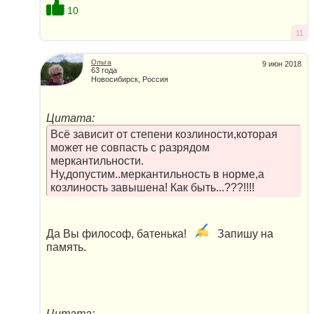
10
11
Ольга
9 июн 2018
63 года
Новосибирск, Россия
Цитата:
Всё зависит от степени козлиности,которая
может не совпасть с разрядом
меркантильности.
Ну,допустим..меркантильность в норме,а
козлиность завышена! Как быть...???!!!!
Да Вы философ, батенька!
Запишу на
память.
Цитата: