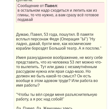
Сообщение от
Павел
:
в остальном надо сходиться и лепить как из
глины, то что нужно, а вам сразу всё готовое
подавай
Думаю, Павел, 53 года, пошутил. В памяти
всплыл персонаж Федя (Операция "Ы") "Ну
ладно, давай, бухти мне, как космические
корабли бороздят Большой театр. А я посплю."
Имея разнузданное воображение, не могу себе
представить, что из человека 53 лет можно что-
то вылепить. Тут или дама с незамутнённым
рассудком нужна или ярая садо-мазо. Но
должен же быть какой-то смысл? Он есть
вообще в этом адовом труде? Или работа во
имя работы?
"Чтобы ты вёл среди меня разъяснительную
работу, а я рос над собой!"
Да, Павел. Да. Женщины здесь