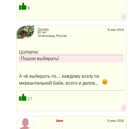
6
4
Татьяна
8 июн 2018
60 лет
Зеленоград, Россия
Цитата:
Пошли выбирать!
А чё выбирать-то.... каждому козлу по
меркантильной бабе, всего и делов...
17
5
Лёна
8 июн 2018