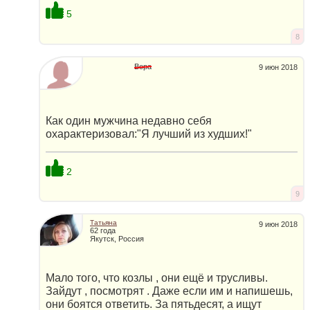
5
8
Вера
9 июн 2018
Как один мужчина недавно себя
охарактеризовал:"Я лучший из худших!"
2
9
Татьяна
9 июн 2018
62 года
Якутск, Россия
Мало того, что козлы , они ещё и трусливы.
Зайдут , посмотрят . Даже если им и напишешь,
они боятся ответить. За пятьдесят, а ищут