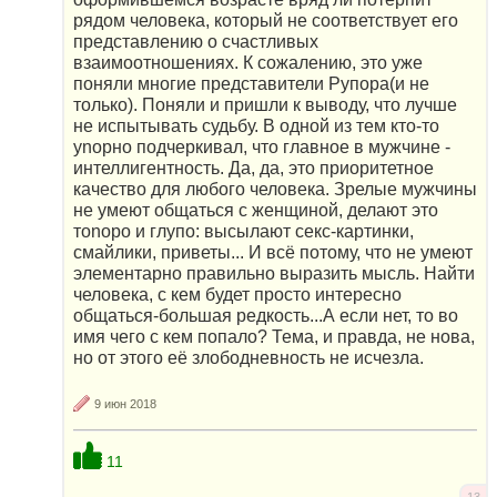
рядом человека, который не соответствует его
представлению о счастливых
взаимоотношениях. К сожалению, это уже
поняли многие представители Рупора(и не
только). Поняли и пришли к выводу, что лучше
не испытывать судьбу. В одной из тем кто-то
уnорно подчеркивал, что главное в мужчине -
интеллигентность. Да, да, это приоритетное
качество для любого человека. Зрелые мужчины
не умеют общаться с женщиной, делают это
тоnоро и глупо: высылают cекc-картинки,
смайлики, приветы... И всё потому, что не умеют
элементарно правильно выразить мысль. Найти
человека, с кем будет просто интересно
общаться-большая редкость...А если нет, то во
имя чего с кем попало? Тема, и правда, не нова,
но от этого её злободневность не исчезла.
9 июн 2018
11
13