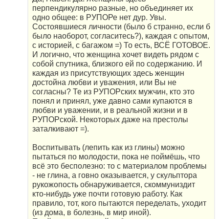
перпендикулярно разные, но объединяет их
одно общее: в РУПОРе нет дур. Увы.
Состоявшиеся личности (было б странно, если б
было наоборот, согласитесь?), каждая с опытом,
с историей, с багажом =) То есть, ВСЁ ГОТОВОЕ.
И логично, что женщина хочет видеть рядом с
собой спутника, близкого ей по содержанию. И
каждая из присутствующих здесь женщин
достойна любви и уважения, или Вы не
согласны? Те из РУПОРских мужчин, кто это
понял и принял, уже давно сами купаются в
любви и уважении, и в реальной жизни и в
РУПОРской. Некоторых даже на престолы
заталкивают =).
Воспитывать (лепить как из глины) можно
пытаться по молодости, пока не поймёшь, что
всё это бесполезно: то с материалом проблемы
- не глина, а говно оказывается, у скульптора
рукожопость обнаруживается, скоммуниздит
кто-нибудь уже почти готовую работу. Как
правило, тот, кого пытаются переделать, уходит
(из дома, в болезнь, в мир иной).