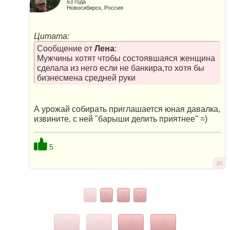
63 года
Новосибирск, Россия
Цитата:
Сообщение от
Лена
:
Мужчины хотят чтобы состоявшаяся женщина
сделала из него если не банкира,то хотя бы
бизнесмена средней руки
А урожай собирать приглашается юная давалка,
извините, с ней "барыши делить приятнее" =)
5
20
1
2
3
4
|<
<
>
>|