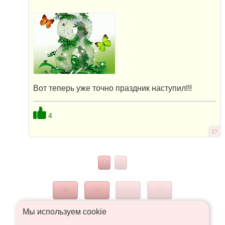
Вот теперь уже точно праздник наступил!!!
4
27
1
2
|<
<
>
>|
Мы используем сookie