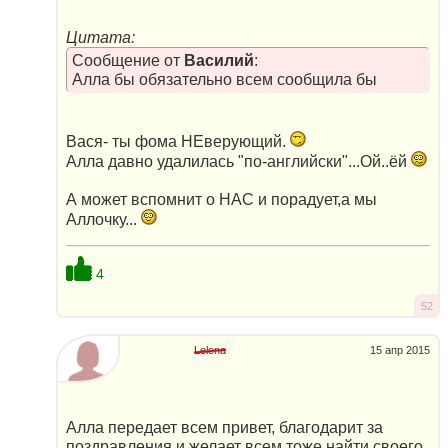
Цитата:
Сообщение от
Василий
:
Алла бы обязательно всем сообщила бы
Вася- ты фома НЕверующий.
Алла давно удалилась "по-английски"...Ой..ёй
А может вспомнит о НАС и порадует,а мы
Аллочку...
4
52
Lelena
15 апр 2015
Алла передает всем привет, благодарит за
поздравления и желает всем тоже найти своего