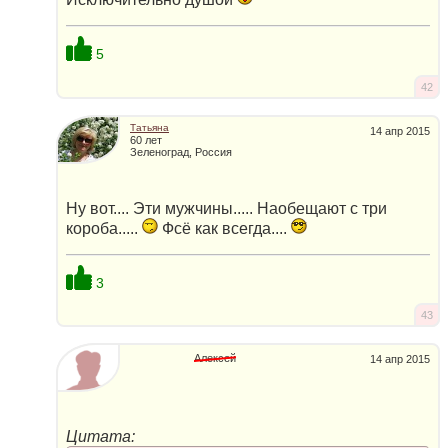
5
42
Татьяна
14 апр 2015
60 лет
Зеленоград, Россия
Ну вот.... Эти мужчины..... Наобещают с три
короба.....
Фсё как всегда....
3
43
Алексей
14 апр 2015
Цитата: