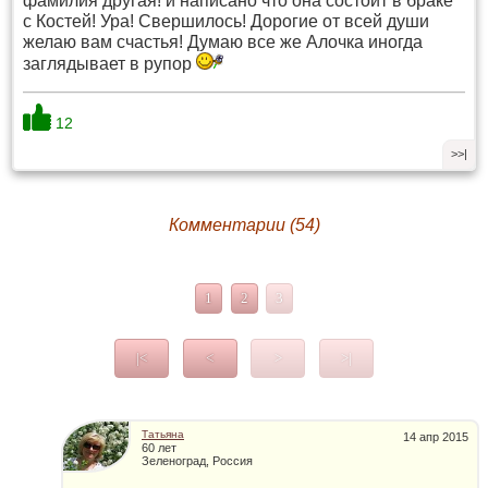
фамилия другая! и написано что она состоит в браке
с Костей! Ура! Свершилось! Дорогие от всей души
желаю вам счастья! Думаю все же Алочка иногда
заглядывает в рупор
12
>>|
Комментарии (54)
1
2
3
|<
<
>
>|
Татьяна
14 апр 2015
60 лет
Зеленоград, Россия