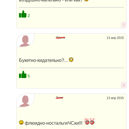
2
7
Ирина
13 апр 2015
Букетно-кидательно?...
5
8
Лиля
13 апр 2015
флюидно-ностальгиЧСки!!!