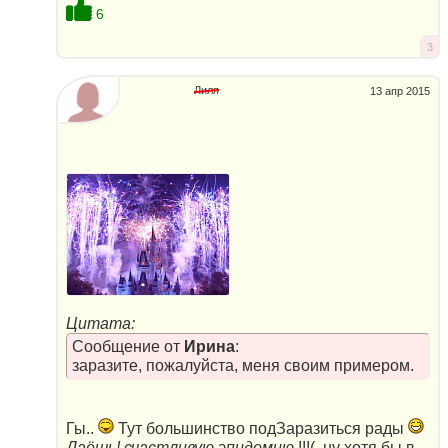
6
3
Лиля
13 апр 2015
Цитата:
Сообщение от
Ирина
:
заразите, пожалуйста, меня своим примером.
Гы..
Тут большинство подЗаразиться рады
Даёшь! счастливую эпидемию
!!!(..ну хотя бы в