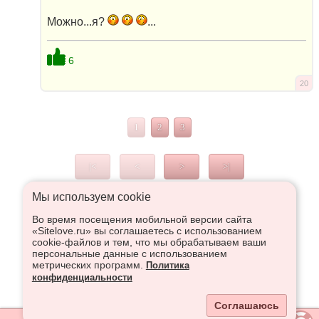
Можно...я?
...
6
20
1
2
3
|<
<
>
>|
Мы используем сookie
Во время посещения мобильной версии сайта
Что высказаться в Рупор, необходимо войти или
«Sitelove.ru» вы соглашаетесь с использованием
зарегистрироваться:
cookie-файлов и тем, что мы обрабатываем ваши
персональные данные с использованием
метрических программ.
Политика
конфиденциальности
Регистрация
Вход
Соглашаюсь