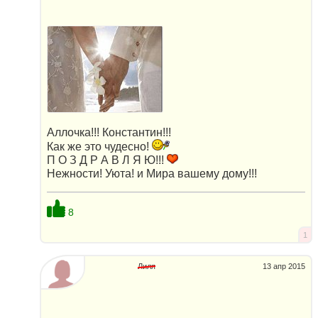
Аллочка!!! Константин!!!
Как же это чудесно!
П О З Д Р А В Л Я Ю!!!
Нежности! Уюта! и Мира вашему дому!!!
8
1
Лиля
13 апр 2015