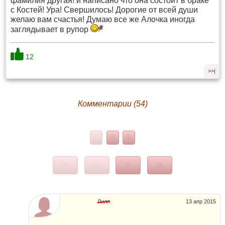
фамилия другая! и написано что она состоит в браке
с Костей! Ура! Свершилось! Дорогие от всей души
желаю вам счастья! Думаю все же Алочка иногда
заглядывает в рупор
12
>>|
Комментарии (54)
1
2
3
|<
<
>
>|
Лиля
13 апр 2015