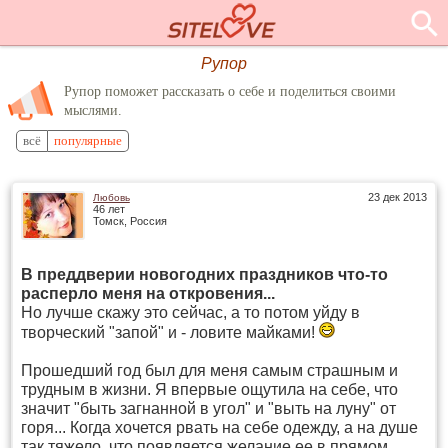
Рупор
Рупор поможет рассказать о себе и поделиться своими
мыслями.
всё
популярные
23 дек 2013
Любовь
46 лет
Томск, Россия
В преддверии новогодних праздников что-то
расперло меня на откровения...
Но лучше скажу это сейчас, а то потом уйду в
творческий "запой" и - ловите майками!
Прошедший год был для меня самым страшным и
трудным в жизни. Я впервые ощутила на себе, что
значит "быть загнанной в угол" и "выть на луну" от
горя... Когда хочется рвать на себе одежду, а на душе
так тяжело, что появляется желание ее в прямом