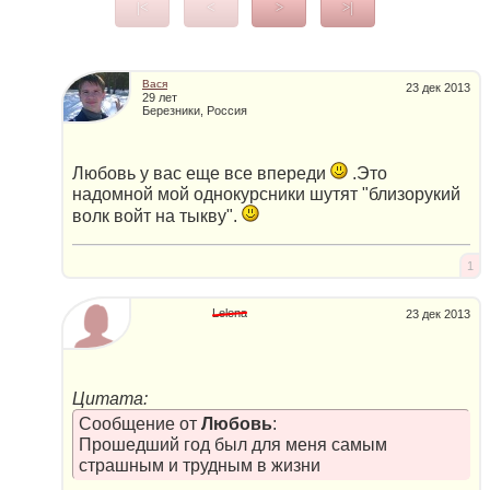
|<
<
>
>|
Вася
23 дек 2013
29 лет
Березники, Россия
Любовь у вас еще все впереди
.Это
надомной мой однокурсники шутят "близорукий
волк войт на тыкву".
1
Lelena
23 дек 2013
Цитата:
Сообщение от
Любовь
:
Прошедший год был для меня самым
страшным и трудным в жизни