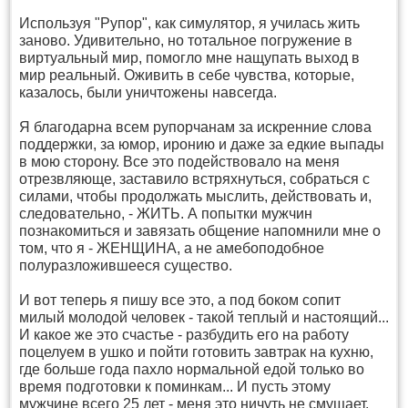
Используя "Рупор", как симулятор, я училась жить
заново. Удивительно, но тотальное погружение в
виртуальный мир, помогло мне нащупать выход в
мир реальный. Оживить в себе чувства, которые,
казалось, были уничтожены навсегда.
Я благодарна всем рупорчанам за искренние слова
поддержки, за юмор, иронию и даже за едкие выпады
в мою сторону. Все это подействовало на меня
отрезвляюще, заставило встряхнуться, собраться с
силами, чтобы продолжать мыслить, действовать и,
следовательно, - ЖИТЬ. А попытки мужчин
познакомиться и завязать общение напомнили мне о
том, что я - ЖЕНЩИНА, а не амебоподобное
полуразложившееся существо.
И вот теперь я пишу все это, а под боком сопит
милый молодой человек - такой теплый и настоящий...
И какое же это счастье - разбудить его на работу
поцелуем в ушко и пойти готовить завтрак на кухню,
где больше года пахло нормальной едой только во
время подготовки к поминкам... И пусть этому
мужчине всего 25 лет - меня это ничуть не смущает,