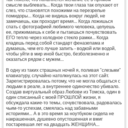
смысле выблевать... Когда твои глаза так опухают от
слез, что становятся похожими на перезрелые
помидоры... Когда не видишь вокруг людей, не
замечаешь, как проходит время... Когда ложишься
спать с фотографией любимого человека, целуешь
ее, прижимаешь к себе и пытаешься почувствовать
ЕГО тепло через холодное стекло рамки... Когда
кладешь перед собой стандарт феназепама и
думаешь, чем его лучше запить - водкой или водой,
чтобы уйти в мир иной быстро, безболезненно и
оказаться рядом с мужем...
В одну из таких страшных ночей я, поливая "слезьми"
клавиатуру, случайно натолкнулась на этот сайт.
Зарегистрировалась потому, что не могла общаться с
людьми в реале, а внутреннее одиночество убивало.
Создав виртуальный образ Любови из Томска, один в
один списанный с моей ПРОШЛОЙ жизни, я
обсуждала какие-то темы, сочувствовала, радовалась
чьим-то успехам, смеялась над забавными
историями... А в это время за ноутбуком сидела не
накрашенная, душевно опустошенная и вмиг
постаревшая лет на двадцать ЖЕНЩИНА...