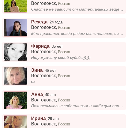
Волгодонск
,
Россия
Счастье не зависит от материальных вещей, оно проявляется в мелочах, которыми мы делимся друг с другом...
Резеда
,
24 года
Волгодонск
,
Россия
Мне нравится, когда рядом есть человек, с которым можно поделиться мыслями, поддержать друг друга. Ищу компаньона, с кот...
Фарида
,
35 лет
Волгодонск
,
Россия
Ищу мужчину своей судьбы)))))
Зина
,
46 лет
Волгодонск
,
Россия
ок
Анна
,
40 лет
Волгодонск
,
Россия
Познакомлюсь с заботливым и любящим парнем для создания семьи
Ирина
,
29 лет
Волгодонск
,
Россия