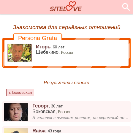
Знакомства для серьёзных отношений
Persona Grata
Игорь
,
60 лет
Шебекино,
Россия
Результаты поиска
г. Боковская
Геворг
,
36 лет
Боковская
,
Россия
Я человек с высоким ростом, но скромный по натуре. Воспитанность для меня не пустая фраза — я стараюсь быть вежливым и у...
Raisa
,
43 года