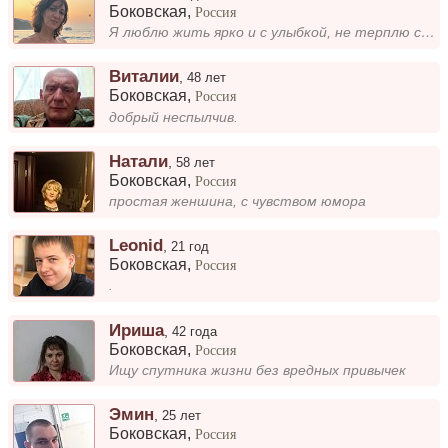
Боковская
,
Россия
Я люблю жить ярко и с улыбкой, не терплю скуку, хотя иногда могу быть несносной. Но, надеюсь, моя доброта и милая натура...
Виталии
,
48 лет
Боковская
,
Россия
добрый неспылчив.
Натали
,
58 лет
Боковская
,
Россия
простая женшина, с чувством юмора
Leonid
,
21 год
Боковская
,
Россия
.
Ириша
,
42 года
Боковская
,
Россия
Ищу спутника жизни без вредных привычек
Эмин
,
25 лет
Боковская
,
Россия