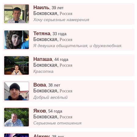
Наиль
,
39 лет
Боковская
,
Россия
Хочу серьезные намерения
Тетяна
,
33 года
Боковская
,
Россия
Я девушка обьщительная, и дружелюбная.
Наташа
,
44 года
Боковская
,
Россия
Красотка
Вова
,
38 лет
Боковская
,
Россия
Добрый весёлый
Яков
,
54 года
Боковская
,
Россия
Серьезные отношения
Alexey
,
38 лет