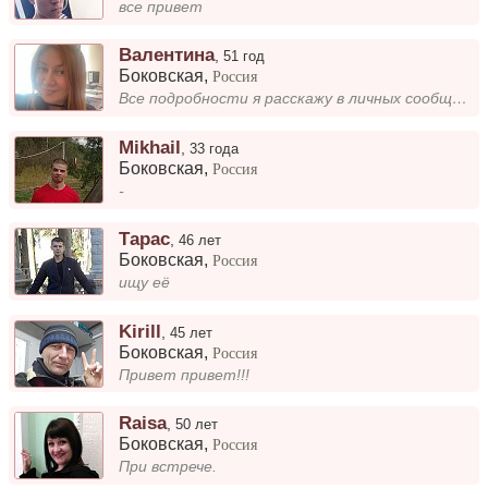
все привет
Валентина
,
51 год
Боковская
,
Россия
Все подробности я расскажу в личных сообщениях. Буду рада познакомиться и обсудить всё в удобной для вас форме....
Mikhail
,
33 года
Боковская
,
Россия
-
Тарас
,
46 лет
Боковская
,
Россия
ищу её
Kirill
,
45 лет
Боковская
,
Россия
Привет привет!!!
Raisa
,
50 лет
Боковская
,
Россия
При встрече.