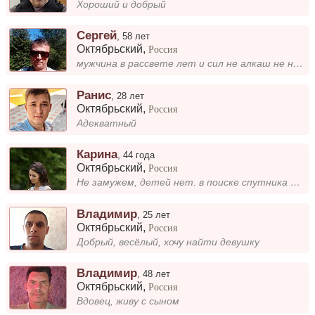
Хороший и добрый
Сергей
,
58 лет
Октябрьский
,
Россия
мужчина в рассвете лет и сил не алкаш не наркоман адекватен во всем с чувством юмора не курю не женат работаю вежлив уч...
Ранис
,
28 лет
Октябрьский
,
Россия
Адекватный
Карина
,
44 года
Октябрьский
,
Россия
Не замужем, детей нет. в поиске спутника жизни
Владимир
,
25 лет
Октябрьский
,
Россия
Добрый, весёлый, хочу найти девушку
Владимир
,
48 лет
Октябрьский
,
Россия
Вдовец, живу с сыном