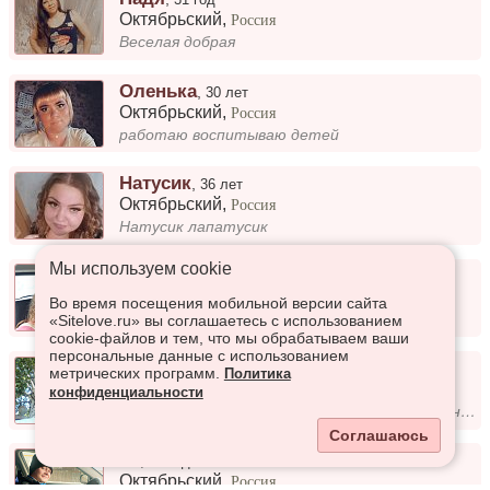
Октябрьский
,
Россия
Веселая добрая
Оленька
,
30 лет
Октябрьский
,
Россия
работаю воспитываю детей
Натусик
,
36 лет
Октябрьский
,
Россия
Натусик лапатусик
Мы используем сookie
Ольга
,
45 лет
Октябрьский
,
Россия
Во время посещения мобильной версии сайта
Люблю готовить
«Sitelove.ru» вы соглашаетесь с использованием
cookie-файлов и тем, что мы обрабатываем ваши
персональные данные с использованием
Влад
,
50 лет
метрических программ.
Политика
Октябрьский
,
Россия
конфиденциальности
Хочу найти женщину для серьёзных отношений создать семью
Соглашаюсь
Izi
,
33 года
Октябрьский
,
Россия