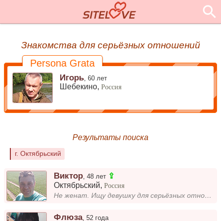
Знакомства для серьёзных отношений
Persona Grata
Игорь
,
60 лет
Шебекино,
Россия
Результаты поиска
г. Октябрьский
Виктор
⇪
,
48 лет
Октябрьский
,
Россия
Не женат. Ищу девушку для серьёзных отношений. Что бы была у нас очень крепкая, сплочённая и дружная семья!...
Флюза
,
52 года