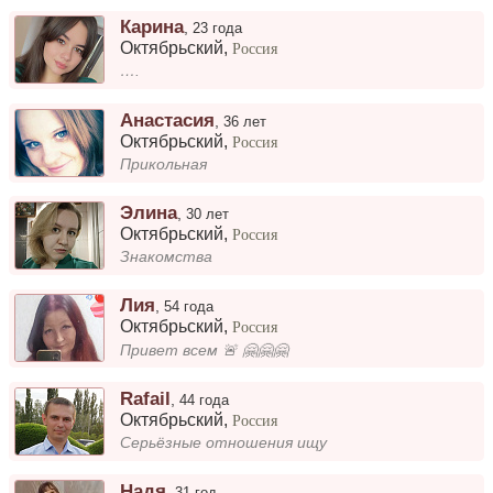
Карина
,
23 года
Октябрьский
,
Россия
….
Анастасия
,
36 лет
Октябрьский
,
Россия
Прикольная
Элина
,
30 лет
Октябрьский
,
Россия
Знакомства
Лия
,
54 года
Октябрьский
,
Россия
Привет всем 🚨 🤗🤗🤗
Rafail
,
44 года
Октябрьский
,
Россия
Серьёзные отношения ищу
Надя
,
31 год