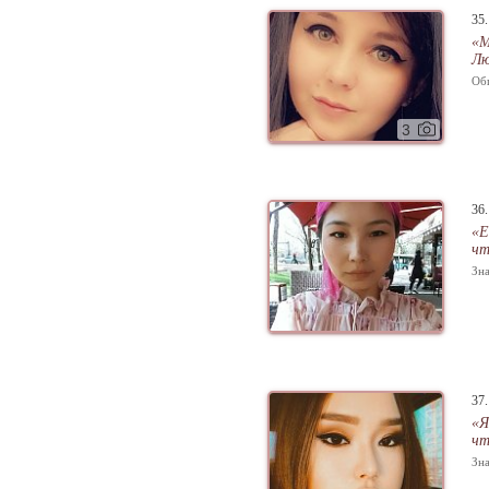
35
«М
Лю
Об
3
36
«Е
чт
Зна
37
«Я
чт
Зна