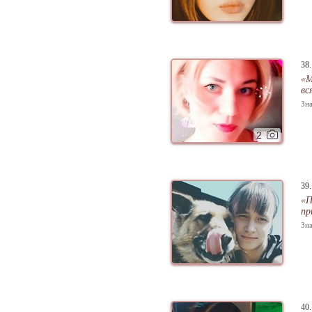
38
«М
вс
Зна
2
39
«П
пр
Зна
40