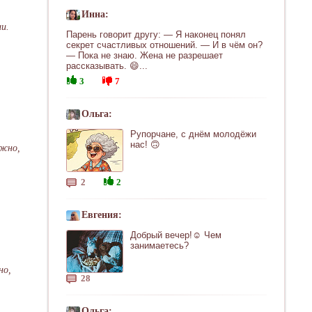
Инна:
и.
Парень говорит другу: — Я наконец понял
секрет счастливых отношений. — И в чём он?
— Пока не знаю. Жена не разрешает
рассказывать. 😄...
3
7
Ольга:
Рупорчане, с днём молодёжи
нас! 🙃
ажно,
2
2
Евгения:
Добрый вечер!☺ Чем
занимаетесь?
но,
28
Ольга: