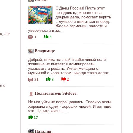
С Днем России! Пусть этот
праздник вдохновляет на
добрые дела, помогает верить
в лучшее и двигаться вперед.
Желаю гармонии, радости и
уверенности в за...
а, и я
1
5
Владимир:
Добрый, внимательный и заботливый если
женщина не пытается доминировать,
указывать и решать. Умная женщина с
мужчиной с характером никогда этого делат...
31
3
2
о с
Пользователь Sitelove:
Не мог уйти не попрощавшись. Спасибо всем.
Хорошим людям - хороших людей. И вот ещё
что. Цените жизнь......
17
Наталия: