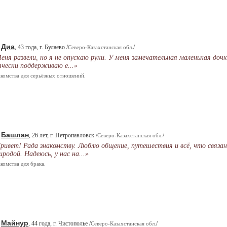
Диа
.
, 43 года, г. Булаево /
/
Северо-Казахстанская обл.
еня развели, но я не опускаю руки. У меня замечательная маленькая дочк
ячески поддерживаю е...»
комства для серьёзных отношений.
Башлан
.
, 26 лет, г. Петропавловск /
/
Северо-Казахстанская обл.
ривет! Рада знакомству. Люблю общение, путешествия и всё, что связан
иродой. Надеюсь, у нас на...»
комства для брака.
Майнур
.
, 44 года, г. Чистополье /
/
Северо-Казахстанская обл.