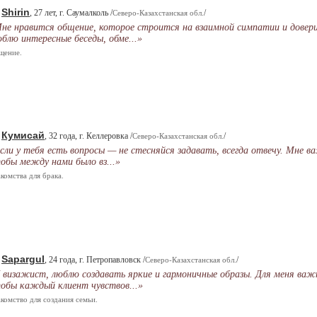
Shirin
.
, 27 лет, г. Саумалколь /
/
Северо-Казахстанская обл.
не нравится общение, которое строится на взаимной симпатии и довери
блю интересные беседы, обме...»
щение.
Кумисай
.
, 32 года, г. Келлеровка /
/
Северо-Казахстанская обл.
сли у тебя есть вопросы — не стесняйся задавать, всегда отвечу. Мне в
обы между нами было вз...»
комства для брака.
Sapargul
.
, 24 года, г. Петропавловск /
/
Северо-Казахстанская обл.
 визажист, люблю создавать яркие и гармоничные образы. Для меня важ
обы каждый клиент чувствов...»
комство для создания семьи.