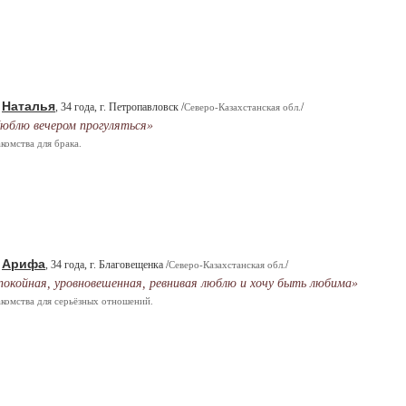
Наталья
.
, 34 года, г. Петропавловск /
/
Северо-Казахстанская обл.
юблю вечером прогуляться»
комства для брака.
Арифа
.
, 34 года, г. Благовещенка /
/
Северо-Казахстанская обл.
покойная, уровновешенная, ревнивая люблю и хочу быть любима»
комства для серьёзных отношений.