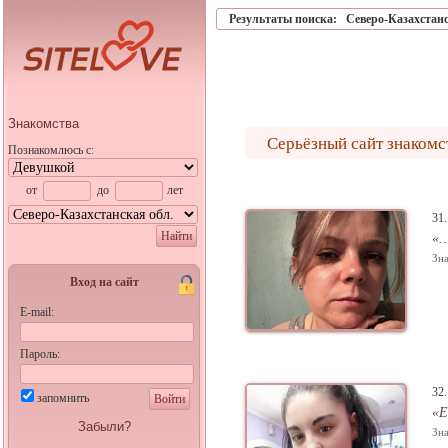
Результаты поиска:
Северо-Казахстанс
Знакомства
Серьёзный сайт знакомс
Познакомлюсь с:
от
до
лет
31
Найти
«…
Зна
Вход на сайт
E-mail:
Пароль:
32
запомнить
Войти
«Е
Забыли?
Зна