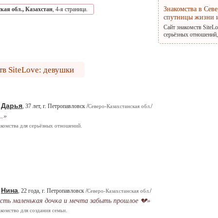
Знакомства в Сев
кая обл.
,
Казахстан
, 4-я страница.
спутницы жизни 
Сайт знакомств SiteL
серьёзных отношений,
тв SiteLove: девушки
Дарья
.
, 37 лет, г. Петропавловск /
/
Северо-Казахстанская обл.
.»
комства для серьёзных отношений.
Нина
.
, 22 года, г. Петропавловск /
/
Северо-Казахстанская обл.
сть маленькая дочка и мечта забыть прошлое 💔»
комство для создания семьи.