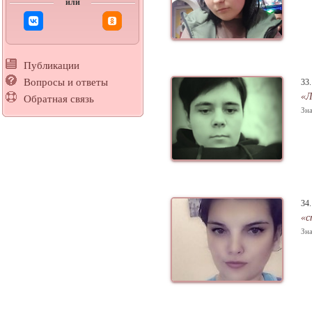
или
Публикации
Вопросы и ответы
33
«Л
Обратная связь
Зна
34
«с
Зна