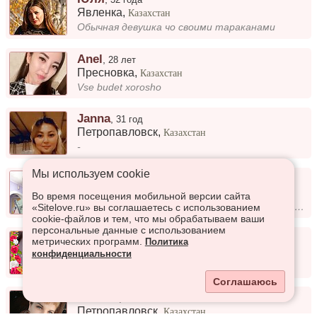
Явленка
,
Казахстан
Обычная девушка чо своими тараканами
Anel
,
28 лет
Пресновка
,
Казахстан
Vse budet xorosho
Janna
,
31 год
Петропавловск
,
Казахстан
-
Мы используем сookie
Нина
,
22 года
Петропавловск
,
Казахстан
Во время посещения мобильной версии сайта
Есть маленькая дочка и мечта забыть прошлое 💔
«Sitelove.ru» вы соглашаетесь с использованием
cookie-файлов и тем, что мы обрабатываем ваши
персональные данные с использованием
Анна
,
46 лет
метрических программ.
Политика
Петропавловск
,
Казахстан
конфиденциальности
Порядочная. аккуратная во всем
Соглашаюсь
Оксана
,
30 лет
Петропавловск
,
Казахстан