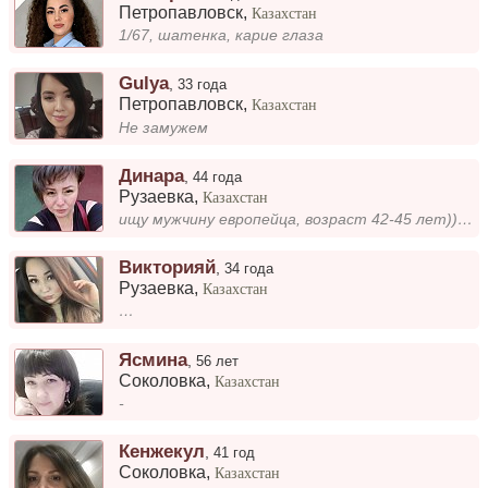
Петропавловск
,
Казахстан
1/67, шатенка, карие глаза
Gulya
,
33 года
Петропавловск
,
Казахстан
Не замужем
Динара
,
44 года
Рузаевка
,
Казахстан
ищу мужчину европейца, возраст 42-45 лет))) добро пожаловать на мою страничку
Викторияй
,
34 года
Рузаевка
,
Казахстан
…
Ясмина
,
56 лет
Соколовка
,
Казахстан
-
Кенжекул
,
41 год
Соколовка
,
Казахстан