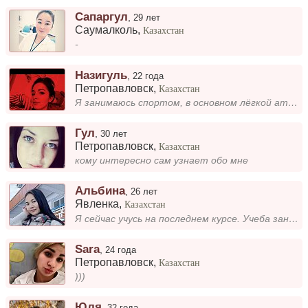
Сапаргул
,
29 лет
Саумалколь
,
Казахстан
-
Назигуль
,
22 года
Петропавловск
,
Казахстан
Я занимаюсь спортом, в основном лёгкой атлетикой. Люблю готовить и путешествовать. В свободное время экспериментирую с н...
Гул
,
30 лет
Петропавловск
,
Казахстан
кому интересно сам узнает обо мне
Альбина
,
26 лет
Явленка
,
Казахстан
Я сейчас учусь на последнем курсе. Учеба занимает много времени, но я стараюсь находить баланс между занятиями и личной...
Sara
,
24 года
Петропавловск
,
Казахстан
)))
Юля
,
32 года