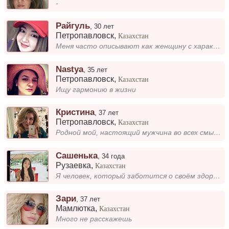
-
Райгуль
,
30 лет
Петропавловск
,
Казахстан
Меня часто описывают как женщину с характером. Я люблю быть уверенной в своих решениях и не боюсь говорить то, что думаю...
Nastya
,
35 лет
Петропавловск
,
Казахстан
Ищу гармонию в жизни
Кристина
,
37 лет
Петропавловск
,
Казахстан
Родной мой, настоящий мужчина во всех смыслах этого слова, ищу тебя!
Сашенька
,
34 года
Рузаевка
,
Казахстан
Я человек, который заботится о своём здоровье. Не курю, не употребляю алкоголь, стараюсь вести активный образ жизни и сл...
Зари
,
37 лет
Мамлютка
,
Казахстан
Много не расскажешь