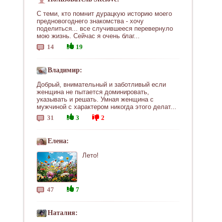
С теми, кто помнит дурацкую историю моего
предновогоднего знакомства - хочу
поделиться... все случившееся перевернуло
мою жизнь. Сейчас я очень благ...
14
19
Владимир:
Добрый, внимательный и заботливый если
женщина не пытается доминировать,
указывать и решать. Умная женщина с
мужчиной с характером никогда этого делат...
31
3
2
Елена:
Лето!
47
7
Наталия: