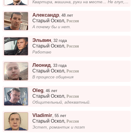
Квартира, машина, руки на месте… Не глуп, образован… молод и способен… 😉 Намерения серьёзные. Ищу здоровые отношения с...
Александр
,
48 лет
Старый Оскол
,
Россия
А почему бы и нет.
Эльвин
,
32 года
Старый Оскол
,
Россия
Работаю
Леонид
,
33 года
Старый Оскол
,
Россия
В процессе общения
Oleg
,
46 лет
Старый Оскол
,
Россия
Общительный, адекватный.
Vladimir
,
55 лет
Старый Оскол
,
Россия
Эстет, романтик и поэт