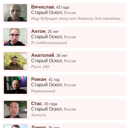
Вячеслав
,
43 года
Старый Оскол
,
Россия
Ищу будущую жену или девушку для серьёзных отношений
Антон
,
25 лет
Старый Оскол
,
Россия
Я слабослышащий
Анатолий
,
39 лет
Старый Оскол
,
Россия
Рост 180
Роман
,
41 год
Старый Оскол
,
Россия
Нормальный
Стас
,
43 года
Старый Оскол
,
Россия
Холост
Данил
,
26 лет