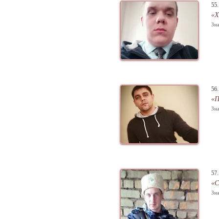
55
«Х
Зна
56
«П
Зна
57
«С
Зна