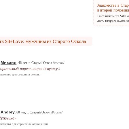
Знакомства в Ста
и второй половик
Сайт знакомств SiteL
свою вторую половину
тв SiteLove: мужчины из Старого Оскола
Михаил
.
, 46 лет, г. Старый Оскол /
/
Россия
ормальный парень ищет девушку.»
комство для создания семьи.
Andrey
.
, 60 лет, г. Старый Оскол /
/
Россия
Мужчина»
комства для серьёзных отношений.