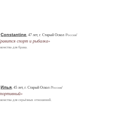
Constantine
.
, 47 лет, г. Старый Оскол /
/
Россия
равится спорт и рыбалка»
комства для брака.
Илья
.
, 45 лет, г. Старый Оскол /
/
Россия
портивный»
комства для серьёзных отношений.