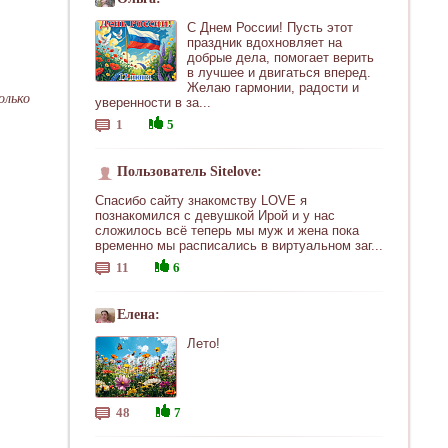
С Днем России! Пусть этот
праздник вдохновляет на
добрые дела, помогает верить
в лучшее и двигаться вперед.
Желаю гармонии, радости и
олько
уверенности в за...
1
5
Пользователь Sitelove:
Спасибо сайту знакомству LOVE я
познакомился с девушкой Ирой и у нас
сложилось всё теперь мы муж и жена пока
временно мы расписались в виртуальном заг...
11
6
Елена:
Лето!
48
7