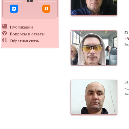
или
Публикации
53
Вопросы и ответы
«Н
Обратная связь
Зна
54
«С
Зна