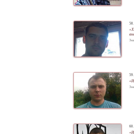
58
«Х
вн
Зна
59
«И
Зна
60
«И