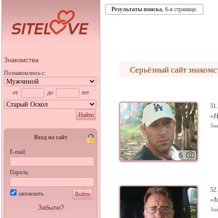
Результаты поиска
, 6-я страница.
Знакомства
Серьёзный сайт знакомс
Познакомлюсь с:
от
до
лет
51
Найти
«Н
Зна
Вход на сайт
E-mail:
5
Пароль:
52
запомнить
Войти
«
Забыли?
Зна