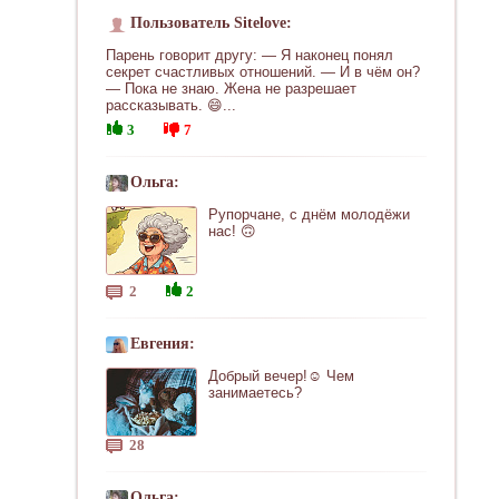
Пользователь Sitelove:
Парень говорит другу: — Я наконец понял
секрет счастливых отношений. — И в чём он?
— Пока не знаю. Жена не разрешает
рассказывать. 😄...
3
7
Ольга:
Рупорчане, с днём молодёжи
нас! 🙃
2
2
Евгения:
Добрый вечер!☺ Чем
занимаетесь?
28
Ольга: