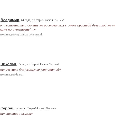
Владимир
.
, 44 года, г. Старый Оскол /
/
Россия
очу встретить и больше не раставаться с очень красивой девушкой не т
ешне но и внутрене!...»
комства для серьёзных отношений.
Николай
.
, 35 лет, г. Старый Оскол /
/
Россия
щу девушку для серьёзных отношений»
комства для брака.
Сергей
.
, 35 лет, г. Старый Оскол /
/
Россия
щу спутницу жизни»