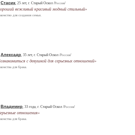
Стасик
.
, 25 лет, г. Старый Оскол /
/
Россия
ороший вежливый красивый модный стильный»
комство для создания семьи.
Алексадр
.
, 35 лет, г. Старый Оскол /
/
Россия
ознакомиться с девушкой для серьезных отношений»
комства для брака.
Владимир
.
, 33 года, г. Старый Оскол /
/
Россия
ерьезные отношения»
комства для брака.