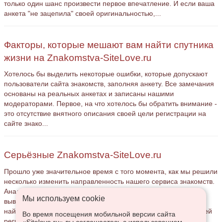
только один шанс произвести первое впечатление. И если ваша
анкета "не зацепила" своей оригинальностью,...
Факторы, которые мешают вам найти спутника
жизни на Znakomstva-SiteLove.ru
Хотелось бы выделить некоторые ошибки, которые допускают
пользователи сайта знакомств, заполняя анкету. Все замечания
основаны на реальных анкетах и записаны нашими
модераторами. Первое, на что хотелось бы обратить внимание -
это отсутствие внятного описания своей цели регистрации на
сайте знако...
Серьёзные Znakomstva-SiteLove.ru
Прошло уже значительное время с того момента, как мы решили
несколько изменить направленность нашего сервиса знакомств.
Анализируя анкеты, регистрируемые на сайте, мы пришли к
Мы используем сookie
выводу, что многие пользователи пытаются таким способом
найти своего спутника жизни, однако, и не мало пользователей
Во время посещения мобильной версии сайта
регист...
«Sitelove.ru» вы соглашаетесь с использованием