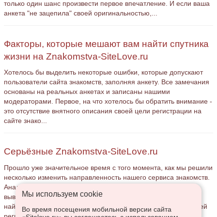
только один шанс произвести первое впечатление. И если ваша
анкета "не зацепила" своей оригинальностью,...
Факторы, которые мешают вам найти спутника
жизни на Znakomstva-SiteLove.ru
Хотелось бы выделить некоторые ошибки, которые допускают
пользователи сайта знакомств, заполняя анкету. Все замечания
основаны на реальных анкетах и записаны нашими
модераторами. Первое, на что хотелось бы обратить внимание -
это отсутствие внятного описания своей цели регистрации на
сайте знако...
Серьёзные Znakomstva-SiteLove.ru
Прошло уже значительное время с того момента, как мы решили
несколько изменить направленность нашего сервиса знакомств.
Анализируя анкеты, регистрируемые на сайте, мы пришли к
Мы используем сookie
выводу, что многие пользователи пытаются таким способом
найти своего спутника жизни, однако, и не мало пользователей
Во время посещения мобильной версии сайта
регист...
«Sitelove.ru» вы соглашаетесь с использованием