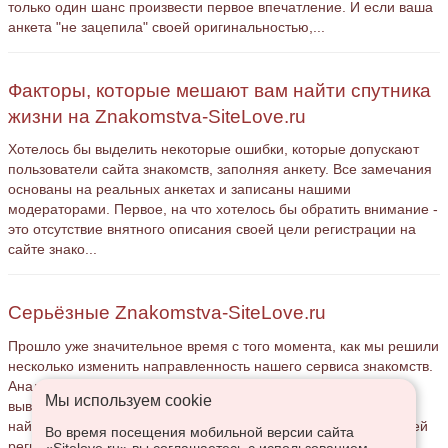
только один шанс произвести первое впечатление. И если ваша
анкета "не зацепила" своей оригинальностью,...
Факторы, которые мешают вам найти спутника
жизни на Znakomstva-SiteLove.ru
Хотелось бы выделить некоторые ошибки, которые допускают
пользователи сайта знакомств, заполняя анкету. Все замечания
основаны на реальных анкетах и записаны нашими
модераторами. Первое, на что хотелось бы обратить внимание -
это отсутствие внятного описания своей цели регистрации на
сайте знако...
Серьёзные Znakomstva-SiteLove.ru
Прошло уже значительное время с того момента, как мы решили
несколько изменить направленность нашего сервиса знакомств.
Анализируя анкеты, регистрируемые на сайте, мы пришли к
Мы используем сookie
выводу, что многие пользователи пытаются таким способом
найти своего спутника жизни, однако, и не мало пользователей
Во время посещения мобильной версии сайта
регист...
«Sitelove.ru» вы соглашаетесь с использованием