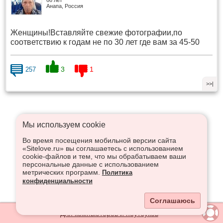
66 лет
Анапа, Россия
Женщины!Вставляйте свежие фотографии,по
соответствию к годам не по 30 лет где вам за 45-50
3
1
257
>>|
Мы используем сookie
Что высказаться в Рупор, необходимо войти или
Во время посещения мобильной версии сайта
зарегистрироваться:
«Sitelove.ru» вы соглашаетесь с использованием
cookie-файлов и тем, что мы обрабатываем ваши
персональные данные с использованием
метрических программ.
Политика
Регистрация
Вход
конфиденциальности
Соглашаюсь
Для компьютеров и ноутбуков