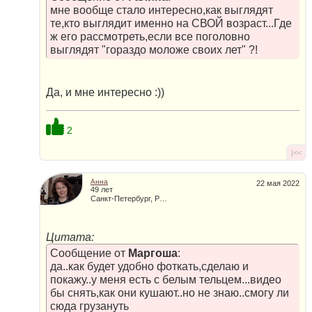
мне вообще стало интересно,как выглядят
те,кто выглядит именно на СВОЙ возраст...Где
ж его рассмотреть,если все поголовно
выглядят "гораздо моложе своих лет" ?!
Да, и мне интересно :))
2
|<<
Анна
22 мая 2022
49 лет
Санкт-Петербург, Россия
Цитата:
Сообщение от
Маргоша
:
да..как будет удобно фоткать,сделаю и
покажу..у меня есть с белым тельцем...видео
бы снять,как они кушают..но не знаю..смогу ли
сюда грузануть