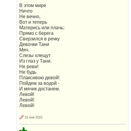
В этом мире
Ничто
Не вечно,
Вот и теперь
Матерись или плачь:
Прямо с берега
Сверзился в речку
Девочки Тани
Мяч.
Слезы хлещут
Из глаз у Тани.
Не реви!
Не будь
Плаксивою девой!
Пойдем за водой -
И мячик достанем.
Левой!
Левой!
Левой!
21 янв 2022