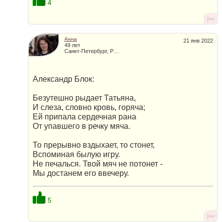
4
|<<
Анна
21 янв 2022
49 лет
Санкт-Петербург, Россия
Александр Блок:
Безутешно рыдает Татьяна,
И слеза, словно кровь, горяча;
Ей припала сердечная рана
От упавшего в речку мяча.
То прерывно вздыхает, то стонет,
Вспоминая былую игру.
Не печалься. Твой мяч не потонет -
Мы достанем его ввечеру.
5
|<<