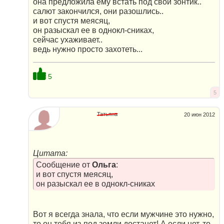
она предложила ему встать под свой зонтик..
салют закончился, они разошлись..
и вот спустя меясяц,
он разыскал ее в однокл-сниках,
сейчас ухаживает..
ведь нужно просто захотеть...
5
5
Татьяна
20 июн 2012
Цитата:
Сообщение от
Ольга
:
и вот спустя меясяц,
он разыскал ее в однокл-сниках
Вот я всегда знала, что если мужчине это нужно,
то он тебя из-под земли достанет! А если нет, то