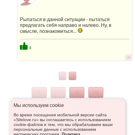
Рыпаться в данной ситуации - пытаться
предлагать себя направо и налево. Ну, в
смысле, познакомиться...
4
20
1
2
|<
<
>
>|
Мы используем сookie
Во время посещения мобильной версии сайта
Что высказаться в Рупор, необходимо войти или
«Sitelove.ru» вы соглашаетесь с использованием
зарегистрироваться:
cookie-файлов и тем, что мы обрабатываем ваши
персональные данные с использованием
метрических программ.
Политика